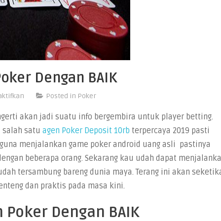
Poker Dengan BAIK
pada
ktifkan
Posted in
Poker
Metode
erti akan jadi suatu info bergembira untuk player betting.
Mengikuti
 salah satu
agen Poker Deposit 10rb
terpercaya 2019 pasti
Taruhan
 guna menjalankan game poker android uang asli pastinya
Poker
Dengan
 dengan beberapa orang. Sekarang kau udah dapat menjalank
BAIK
dah tersambung bareng dunia maya. Terang ini akan seketik
teng dan praktis pada masa kini.
n Poker Dengan BAIK