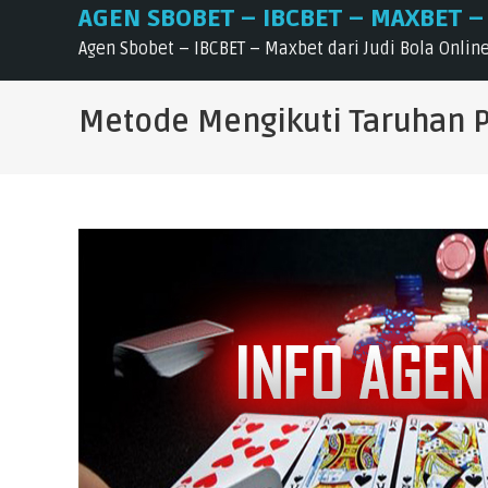
Skip
AGEN SBOBET – IBCBET – MAXBET –
to
Agen Sbobet – IBCBET – Maxbet dari Judi Bola Onlin
content
Metode Mengikuti Taruhan 