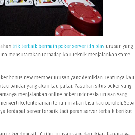
lahan
trik terbaik bermain poker server idn play
urusan yang
guna mengutarakan terhadap kau teknik menjalankan game
oker bonus new member urusan yang demikian. Tentunya kau
tau bandar yang akan kau pakai. Pastikan situs poker yang
elamanya menjalankan online poker Indonesia urusan yang
 mengerti ketenteraman terjamin akan bisa kau peroleh. Seb
a terdapat server terbaik. Jadi peran server terbaik berikut
an poker deposit 10 ribu urusan yang demikian. Karenanya