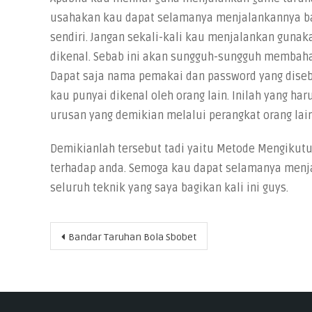
usahakan kau dapat selamanya menjalankannya ba
sendiri. Jangan sekali-kali kau menjalankan guna
dikenal. Sebab ini akan sungguh-sungguh membaha
Dapat saja nama pemakai dan password yang diseb
kau punyai dikenal oleh orang lain. Inilah yang 
urusan yang demikian melalui perangkat orang lain
Demikianlah tersebut tadi yaitu Metode Mengikutu
terhadap anda. Semoga kau dapat selamanya menj
seluruh teknik yang saya bagikan kali ini guys.
Navigasi
Bandar Taruhan Bola Sbobet
pos