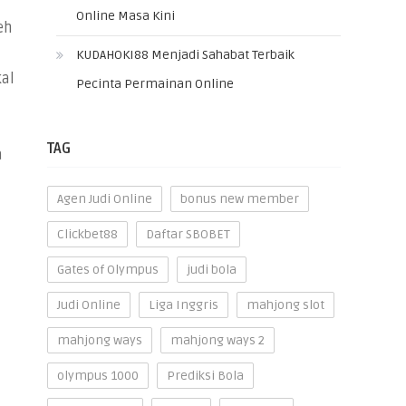
Online Masa Kini
eh
KUDAHOKI88 Menjadi Sahabat Terbaik
kal
Pecinta Permainan Online
TAG
a
Agen Judi Online
bonus new member
Clickbet88
Daftar SBOBET
Gates of Olympus
judi bola
Judi Online
Liga Inggris
mahjong slot
mahjong ways
mahjong ways 2
olympus 1000
Prediksi Bola