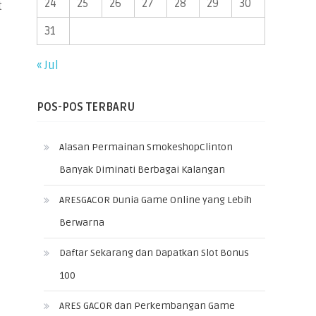
24
25
26
27
28
29
30
t
31
« Jul
POS-POS TERBARU
Alasan Permainan SmokeshopClinton
Banyak Diminati Berbagai Kalangan
ARESGACOR Dunia Game Online yang Lebih
Berwarna
Daftar Sekarang dan Dapatkan Slot Bonus
100
ARES GACOR dan Perkembangan Game