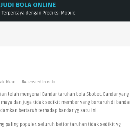
 JUDI BOLA ONLINE
e Terpercaya dengan Prediksi Mobile
pada
aktifkan
Posted in
Bola
Bandar
lian telah mengenal Bandar taruhan bola Sbobet. Bandar yang
Taruhan
l maya dan juga tidak sedikit member yang bertaruh di banda
Bola
damkan bertaruh terhadap bandar yg satu ini.
Sbobet
 paling populer. seluruh bettor taruhan tidak sedikit yg