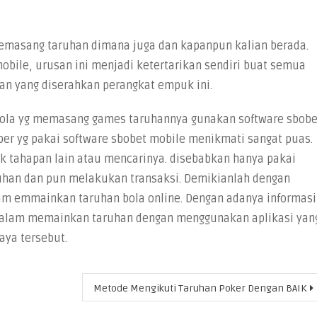
emasang taruhan dimana juga dan kapanpun kalian berada.
bile, urusan ini menjadi ketertarikan sendiri buat semua
n yang diserahkan perangkat empuk ini.
bola yg memasang games taruhannya gunakan software sbobe
ber yg pakai software sbobet mobile menikmati sangat puas.
k tahapan lain atau mencarinya. disebabkan hanya pakai
han dan pun melakukan transaksi. Demikianlah dengan
am emmainkan taruhan bola online. Dengan adanya informasi
alam memainkan taruhan dengan menggunakan aplikasi yan
aya tersebut.
Metode Mengikuti Taruhan Poker Dengan BAIK