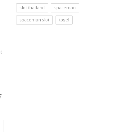
slot thailand
spaceman
spaceman slot
togel
t
g