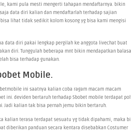
le, kami pula mesti mengerti tahapan mendaftarnya. bikin
 saja data diri kalian dan mendaftarlah terhadap sajian
 bisa lihat tidak sedikit kolom kosong yg bisa kami mengisi
data diri pakai lengkap pergilah ke anggota livechat buat
kan diri. Tunggulah beberapa mnt bikin mendapatkan balas
elah bisa terhadap gunakan.
bobet Mobile.
bobetmobile ini saatnya kalian coba ragam macam macam
t ini. deviden bertaruh terhadap Sbobet mobile terdapat pol
. Jadi kalian tak bisa pernah jemu bikin bertaruh.
ika kalian terasa terdapat sesuatu yg tidak dipahami, maka b
apat diberikan panduan secara kentara disebabkan Costumer