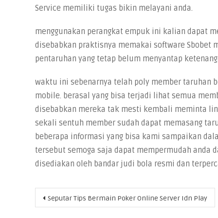
Service memiliki tugas bikin melayani anda.
menggunakan perangkat empuk ini kalian dapat m
disebabkan praktisnya memakai software Sbobet mo
pentaruhan yang tetap belum menyantap ketenanga
waktu ini sebenarnya telah poly member taruhan 
mobile. berasal yang bisa terjadi lihat semua mem
disebabkan mereka tak mesti kembali meminta lin
sekali sentuh member sudah dapat memasang taru
beberapa informasi yang bisa kami sampaikan dal
tersebut semoga saja dapat mempermudah anda d
disediakan oleh bandar judi bola resmi dan terperc
Navigasi
Seputar Tips Bermain Poker Online Server Idn Play
pos