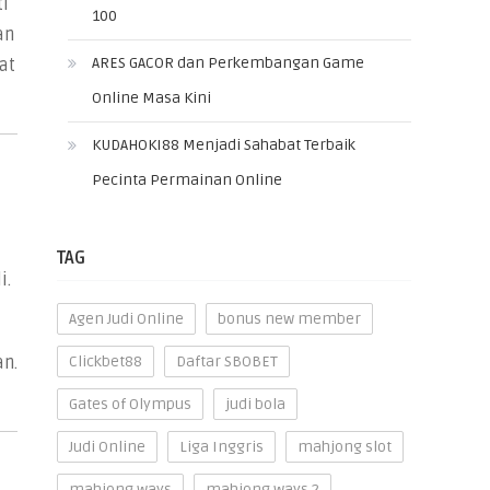
ti
100
an
ARES GACOR dan Perkembangan Game
at
Online Masa Kini
KUDAHOKI88 Menjadi Sahabat Terbaik
Pecinta Permainan Online
TAG
i.
Agen Judi Online
bonus new member
an.
Clickbet88
Daftar SBOBET
Gates of Olympus
judi bola
Judi Online
Liga Inggris
mahjong slot
mahjong ways
mahjong ways 2