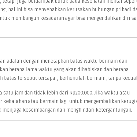
, tetapi juga berdampak buruk pada kesehatan mental seper
tetap
ang, hal ini bisa menyebabkan kerusakan hubungan pribadi d
nyambung,
menarik,
untuk membangun kesadaran agar bisa mengendalikan diri sa
dan
rapi
dengan
pembagian
yang
uan adalah dengan menetapkan batas waktu bermain dan
jelas
kan berapa lama waktu yang akan dihabiskan dan berapa
tanpa
 batas tersebut tercapai, berhentilah bermain, tanpa kecual
tautan
link.
atu jam dan tidak lebih dari Rp200.000. Jika waktu atau
ar kekalahan atau bermain lagi untuk mengembalikan kerugi
tuk menjaga keseimbangan dan menghindari ketergantungan.