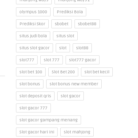
olympus 1000
Prediksi Bola
Prediksi Skor
sbobet
sbobet88
situs judi bola
situs slot
situs slot gacor
slot
slot88
slot777
slot 777
slot777 gacor
slot bet 100
Slot Bet 200
slot bet kecil
slot bonus
slot bonus new member
slot deposit qris
slot gacor
slot gacor 777
slot gacor gampang menang
Slot gacor hari ini
slot mahjong