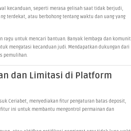
al kecanduan, seperti merasa gelisah saat tidak berjudi,
ng terdekat, atau berbohong tentang waktu dan uang yang
gan ragu untuk mencari bantuan. Banyak lembaga dan komuni
tuk mengatasi kecanduan judi. Mendapatkan dukungan dari
s pemulihan.
an dan Limitasi di Platform
suk Ceriabet, menyediakan fitur pengaturan batas deposit,
 fitur ini untuk membantu mengontrol permainan dan