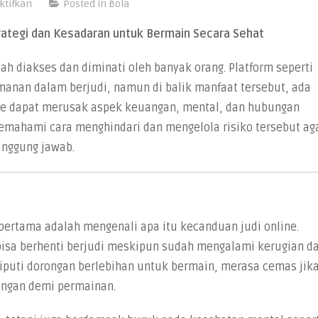
pada
ktifkan
Posted in
Bola
Tentu!
trategi dan Kesadaran untuk Bermain Secara Sehat
Berikut
adalah
dah diakses dan diminati oleh banyak orang. Platform seperti
artikel
an dalam berjudi, namun di balik manfaat tersebut, ada
tentang
ine dapat merusak aspek keuangan, mental, dan hubungan
“Bagaimana
memahami cara menghindari dan mengelola risiko tersebut ag
Menghindari
Kecanduan
anggung jawab.
Judi
Online
di
Ceriabet”
ertama adalah mengenali apa itu kecanduan judi online.
yang
bisa berhenti berjudi meskipun sudah mengalami kerugian d
berbeda
liputi dorongan berlebihan untuk bermain, merasa cemas jik
dari
angan demi permainan.
yang
lain,