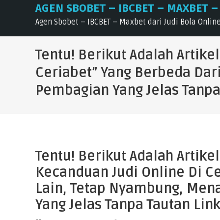
Skip
AGEN SBOBET – IBCBET – MAXBET –
to
Agen Sbobet – IBCBET – Maxbet dari Judi Bola Onlin
content
Tentu! Berikut Adalah Artik
Ceriabet” Yang Berbeda Dar
Pembagian Yang Jelas Tanpa 
Tentu! Berikut Adalah Artik
Kecanduan Judi Online Di C
Lain, Tetap Nyambung, Men
Yang Jelas Tanpa Tautan Link