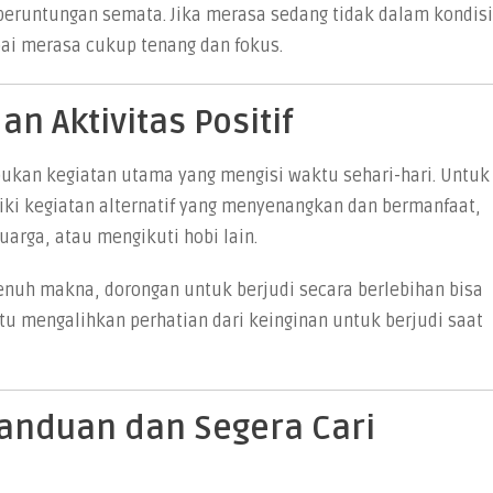
eberuntungan semata. Jika merasa sedang tidak dalam kondisi
ai merasa cukup tenang dan fokus.
an Aktivitas Positif
bukan kegiatan utama yang mengisi waktu sehari-hari. Untuk
ki kegiatan alternatif yang menyenangkan dan bermanfaat,
arga, atau mengikuti hobi lain.
nuh makna, dorongan untuk berjudi secara berlebihan bisa
ntu mengalihkan perhatian dari keinginan untuk berjudi saat
canduan dan Segera Cari