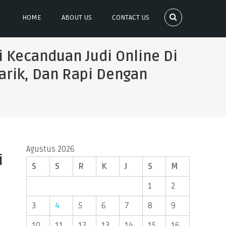
HOME
ABOUT US
CONTACT US
i Kecanduan Judi Online Di
arik, Dan Rapi Dengan
Agustus 2026
i
S
S
R
K
J
S
M
1
2
3
4
5
6
7
8
9
10
11
12
13
14
15
16