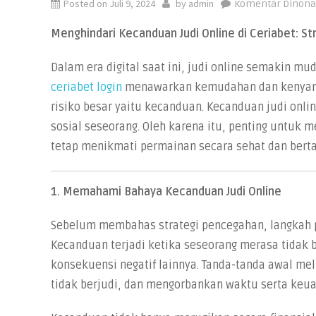
Posted on
Juli 9, 2024
by
admin
Komentar Dinona
Menghindari Kecanduan Judi Online di Ceriabet: S
Dalam era digital saat ini, judi online semakin mu
ceriabet login
menawarkan kemudahan dan kenyaman
risiko besar yaitu kecanduan. Kecanduan judi onl
sosial seseorang. Oleh karena itu, penting untuk 
tetap menikmati permainan secara sehat dan bert
1. Memahami Bahaya Kecanduan Judi Online
Sebelum membahas strategi pencegahan, langkah p
Kecanduan terjadi ketika seseorang merasa tidak 
konsekuensi negatif lainnya. Tanda-tanda awal me
tidak berjudi, dan mengorbankan waktu serta keu