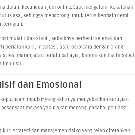
ama dalam kecanduan judi online. Saat mengalami kekalahan,
 putus asa, sehingga mendorong untuk terus bermain demi
 kerugian.
si mulai tidak stabil, sebaiknya berhenti sejenak dan
i berjalan kaki, meditasi, atau berbicara dengan orang
 stres, marah, atau terlalu bahagia, karena kondisi tersebut
impulsif.
ulsif dan Emosional
 keputusan impulsif yang akhirnya menyebabkan kerugian
 besar saat merasa yakin akan menang, padahal peluang
ikuti strategi dan manajemen risiko yang telah ditetapkan.