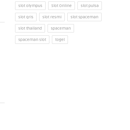
slot olympus
Slot Online
slot pulsa
slot qris
slot resmi
slot spaceman
slot thailand
spaceman
spaceman slot
togel