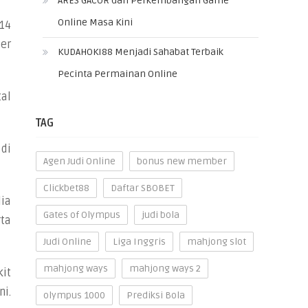
ARES GACOR dan Perkembangan Game
Online Masa Kini
014
ier
KUDAHOKI88 Menjadi Sahabat Terbaik
Pecinta Permainan Online
al
TAG
 di
Agen Judi Online
bonus new member
Clickbet88
Daftar SBOBET
dia
Gates of Olympus
judi bola
rta
Judi Online
Liga Inggris
mahjong slot
mahjong ways
mahjong ways 2
kit
i.
olympus 1000
Prediksi Bola