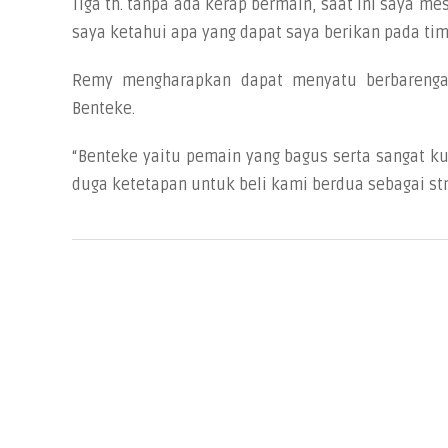
Tiga th. tanpa ada kerap bermain, saat ini saya m
saya ketahui apa yang dapat saya berikan pada tim.
Remy mengharapkan dapat menyatu berbarengan 
Benteke.
“Benteke yaitu pemain yang bagus serta sangat k
duga ketetapan untuk beli kami berdua sebagai str