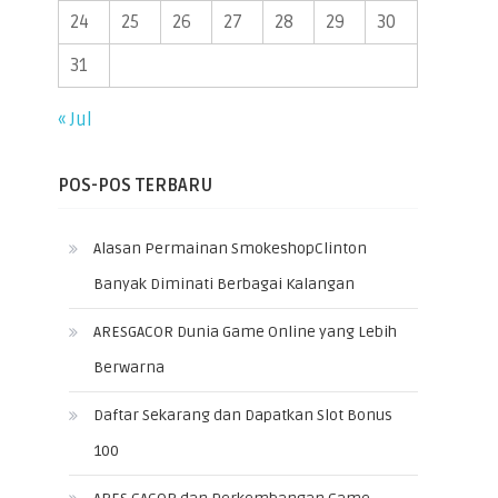
24
25
26
27
28
29
30
31
« Jul
POS-POS TERBARU
Alasan Permainan SmokeshopClinton
Banyak Diminati Berbagai Kalangan
ARESGACOR Dunia Game Online yang Lebih
Berwarna
Daftar Sekarang dan Dapatkan Slot Bonus
100