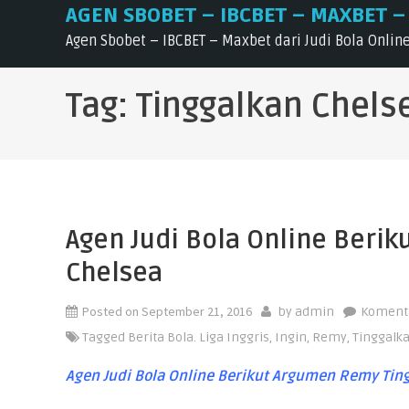
Skip
AGEN SBOBET – IBCBET – MAXBET –
to
Agen Sbobet – IBCBET – Maxbet dari Judi Bola Onlin
content
Tag:
Tinggalkan Chels
Agen Judi Bola Online Beri
Chelsea
Posted on
September 21, 2016
by
admin
Komenta
Tagged
Berita Bola. Liga Inggris
,
Ingin
,
Remy
,
Tinggalk
Agen Judi Bola Online Berikut Argumen Remy Tin