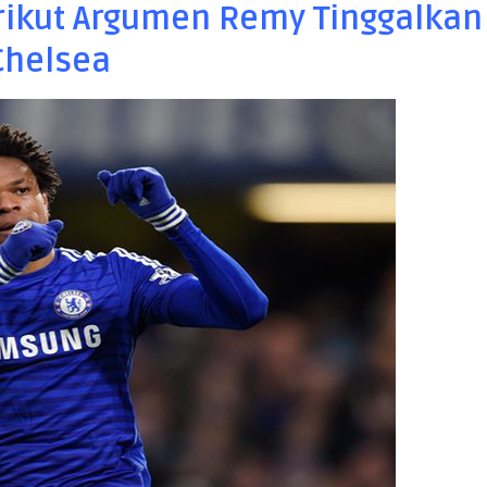
erikut Argumen Remy Tinggalkan
Berikut
Argumen
Chelsea
Remy
Tinggalkan
Chelsea