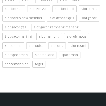
slot bet 100
Slot Bet 200
slot bet kecil
slot bonus
slot bonus new member
slot deposit qris
slot gacor
slot gacor 777
slot gacor gampang menang
Slot gacor hari ini
slot mahjong
slot olympus
Slot Online
slot pulsa
slot qris
slot resmi
slot spaceman
slot thailand
spaceman
spaceman slot
togel