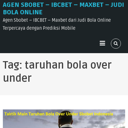
Skip
AGEN SBOBET – IBCBET – MAXBET – JUDI
BOLA ONLINE
to
content
Agen Sbobet – IBCBET – Maxbet dari Judi Bola Online
Terpercaya dengan Prediksi Mobile
Tag:
taruhan bola over
under