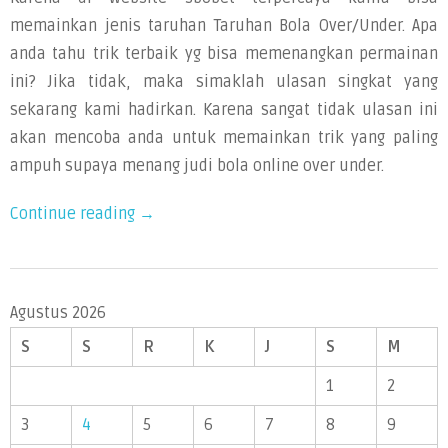
Under
memainkan jenis taruhan Taruhan Bola Over/Under. Apa
Sbobet
anda tahu trik terbaik yg bisa memenangkan permainan
Indonesia
ini? Jika tidak, maka simaklah ulasan singkat yang
sekarang kami hadirkan. Karena sangat tidak ulasan ini
akan mencoba anda untuk memainkan trik yang paling
ampuh supaya menang judi bola online over under.
“Taktik
Continue reading
→
Main
Taruhan
Bola
Agustus 2026
Over
S
S
R
K
J
S
M
Under
Sbobet
1
2
Indonesia”
3
4
5
6
7
8
9