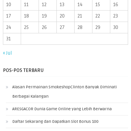
10
11
12
13
14
15
16
17
18
19
20
21
22
23
24
25
26
27
28
29
30
31
« Jul
POS-POS TERBARU
Alasan Permainan SmokeshopClinton Banyak Diminati
Berbagai Kalangan
ARESGACOR Dunia Game Online yang Lebih Berwarna
Daftar Sekarang dan Dapatkan Slot Bonus 100