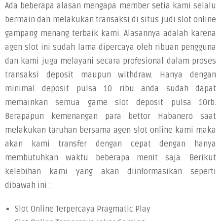
Ada beberapa alasan mengapa member setia kami selalu
bermain dan melakukan transaksi di situs judi slot online
gampang menang terbaik kami. Alasannya adalah karena
agen slot ini sudah lama dipercaya oleh ribuan pengguna
dan kami juga melayani secara profesional dalam proses
transaksi deposit maupun withdraw. Hanya dengan
minimal deposit pulsa 10 ribu anda sudah dapat
memainkan semua game slot deposit pulsa 10rb.
Berapapun kemenangan para bettor Habanero saat
melakukan taruhan bersama agen slot online kami maka
akan kami transfer dengan cepat dengan hanya
membutuhkan waktu beberapa menit saja. Berikut
kelebihan kami yang akan diinformasikan seperti
dibawah ini :
Slot Online Terpercaya Pragmatic Play