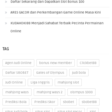
Daftar Sekarang dan Dapatkan Slot Bonus 100
ARES GACOR dan Perkembangan Game Online Masa Kini
KUDAHOKI88 Menjadi Sahabat Terbaik Pecinta Permainan
Online
TAG
Agen Judi Online
bonus new member
Clickbet88
Daftar SBOBET
Gates of Olympus
judi bola
Judi Online
Liga Inggris
mahjong slot
mahjong ways
mahjong ways 2
olympus 1000
Prediksi Bola
Prediksi Skor
sbobet
sbobet88
situs judi bola
situs slot
situs slot gacor
slot