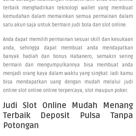
terbaik menghadirkan teknologi wallet yang membuat
kemudahan dalam memainkan semua permainan dalam
satu akun saja untuk bermain judi bola dan slot online.
Anda dapat memilih permainan sesuai skill dan kesukaan
anda, sehingga dapat membuat anda mendapatkan
banyak hadiah dan bonus Habanero, semakin sering
bermain dan mengumpulkannya bisa membuat anda
menjadi orang kaya dalam waktu yang singkat. Jadi kamu
bisa mendapatkan uang dengan mudah melalui judi
online slot online online terpercaya, slot maupun poker.
Judi Slot Online Mudah Menang
Terbaik Deposit Pulsa Tanpa
Potongan