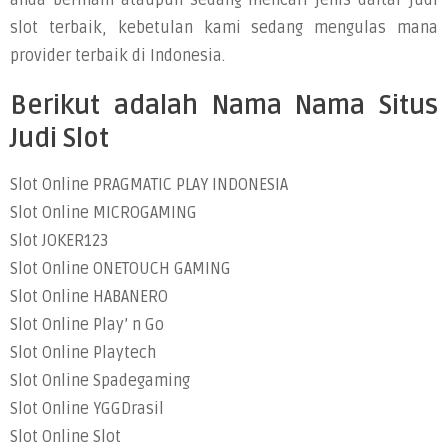
anda bermain ataupun sedang mencari jenis daftar judi
slot terbaik, kebetulan kami sedang mengulas mana
provider terbaik di Indonesia.
Berikut adalah Nama Nama Situs
Judi Slot
Slot Online PRAGMATIC PLAY INDONESIA
Slot Online MICROGAMING
Slot JOKER123
Slot Online ONETOUCH GAMING
Slot Online HABANERO
Slot Online Play’ n Go
Slot Online Playtech
Slot Online Spadegaming
Slot Online YGGDrasil
Slot Online Slot