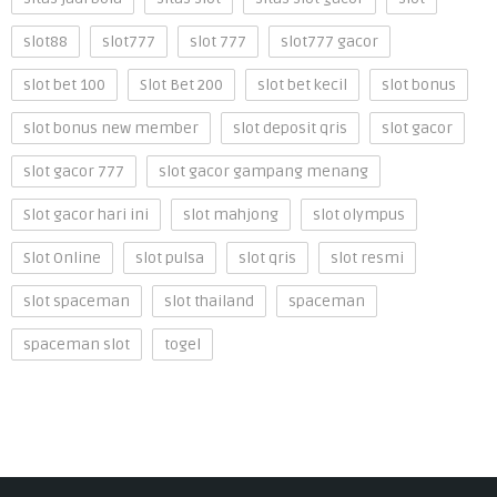
slot88
slot777
slot 777
slot777 gacor
slot bet 100
Slot Bet 200
slot bet kecil
slot bonus
slot bonus new member
slot deposit qris
slot gacor
slot gacor 777
slot gacor gampang menang
Slot gacor hari ini
slot mahjong
slot olympus
Slot Online
slot pulsa
slot qris
slot resmi
slot spaceman
slot thailand
spaceman
spaceman slot
togel