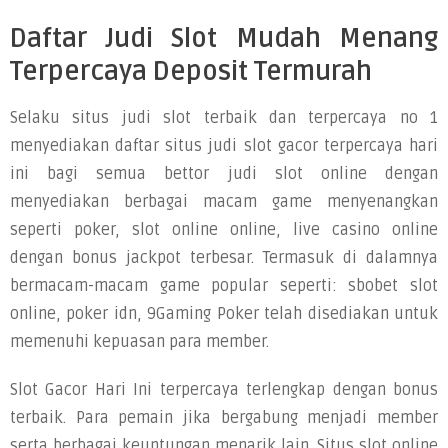
Daftar Judi Slot Mudah Menang
Terpercaya Deposit Termurah
Selaku situs judi slot terbaik dan terpercaya no 1
menyediakan daftar situs judi slot gacor terpercaya hari
ini bagi semua bettor judi slot online dengan
menyediakan berbagai macam game menyenangkan
seperti poker, slot online online, live casino online
dengan bonus jackpot terbesar. Termasuk di dalamnya
bermacam-macam game popular seperti: sbobet slot
online, poker idn, 9Gaming Poker telah disediakan untuk
memenuhi kepuasan para member.
Slot Gacor Hari Ini terpercaya terlengkap dengan bonus
terbaik. Para pemain jika bergabung menjadi member
serta berbagai keuntungan menarik lain. Situs slot online