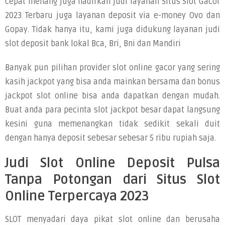
cepat menang juga hadirkan judi layanan Situs Slot Gacor
2023 Terbaru juga layanan deposit via e-money Ovo dan
Gopay. Tidak hanya itu, kami juga didukung layanan judi
slot deposit bank lokal Bca, Bri, Bni dan Mandiri
Banyak pun pilihan provider slot online gacor yang sering
kasih jackpot yang bisa anda mainkan bersama dan bonus
jackpot slot online bisa anda dapatkan dengan mudah.
Buat anda para pecinta slot jackpot besar dapat langsung
kesini guna memenangkan tidak sedikit sekali duit
dengan hanya deposit sebesar sebesar 5 ribu rupiah saja.
Judi Slot Online Deposit Pulsa
Tanpa Potongan dari Situs Slot
Online Terpercaya 2023
SLOT menyadari daya pikat slot online dan berusaha