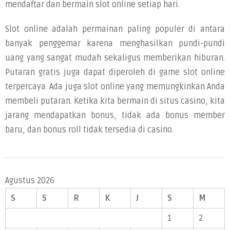
mendaftar dan bermain slot online setiap hari.
Slot online adalah permainan paling populer di antara
banyak penggemar karena menghasilkan pundi-pundi
uang yang sangat mudah sekaligus memberikan hiburan.
Putaran gratis juga dapat diperoleh di game slot online
terpercaya. Ada juga slot online yang memungkinkan Anda
membeli putaran. Ketika kita bermain di situs casino, kita
jarang mendapatkan bonus, tidak ada bonus member
baru, dan bonus roll tidak tersedia di casino.
Agustus 2026
S
S
R
K
J
S
M
1
2