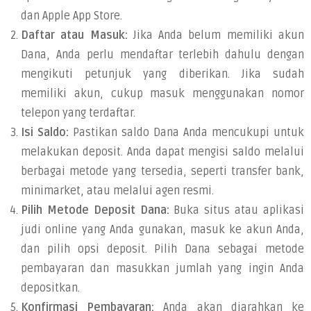
dan Apple App Store.
Daftar atau Masuk:
Jika Anda belum memiliki akun
Dana, Anda perlu mendaftar terlebih dahulu dengan
mengikuti petunjuk yang diberikan. Jika sudah
memiliki akun, cukup masuk menggunakan nomor
telepon yang terdaftar.
Isi Saldo:
Pastikan saldo Dana Anda mencukupi untuk
melakukan deposit. Anda dapat mengisi saldo melalui
berbagai metode yang tersedia, seperti transfer bank,
minimarket, atau melalui agen resmi.
Pilih Metode Deposit Dana:
Buka situs atau aplikasi
judi online yang Anda gunakan, masuk ke akun Anda,
dan pilih opsi deposit. Pilih Dana sebagai metode
pembayaran dan masukkan jumlah yang ingin Anda
depositkan.
Konfirmasi Pembayaran:
Anda akan diarahkan ke