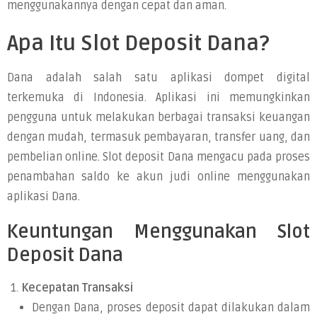
menggunakannya dengan cepat dan aman.
Apa Itu Slot Deposit Dana?
Dana adalah salah satu aplikasi dompet digital
terkemuka di Indonesia. Aplikasi ini memungkinkan
pengguna untuk melakukan berbagai transaksi keuangan
dengan mudah, termasuk pembayaran, transfer uang, dan
pembelian online. Slot deposit Dana mengacu pada proses
penambahan saldo ke akun judi online menggunakan
aplikasi Dana.
Keuntungan Menggunakan Slot
Deposit Dana
Kecepatan Transaksi
Dengan Dana, proses deposit dapat dilakukan dalam