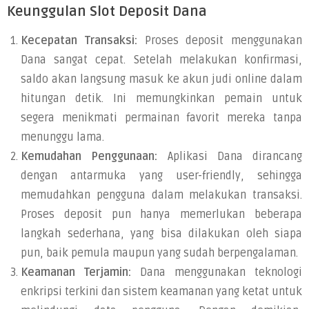
Keunggulan Slot Deposit Dana
Kecepatan Transaksi:
Proses deposit menggunakan
Dana sangat cepat. Setelah melakukan konfirmasi,
saldo akan langsung masuk ke akun judi online dalam
hitungan detik. Ini memungkinkan pemain untuk
segera menikmati permainan favorit mereka tanpa
menunggu lama.
Kemudahan Penggunaan:
Aplikasi Dana dirancang
dengan antarmuka yang user-friendly, sehingga
memudahkan pengguna dalam melakukan transaksi.
Proses deposit pun hanya memerlukan beberapa
langkah sederhana, yang bisa dilakukan oleh siapa
pun, baik pemula maupun yang sudah berpengalaman.
Keamanan Terjamin:
Dana menggunakan teknologi
enkripsi terkini dan sistem keamanan yang ketat untuk