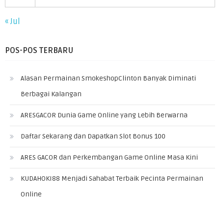
« Jul
POS-POS TERBARU
Alasan Permainan SmokeshopClinton Banyak Diminati
Berbagai Kalangan
ARESGACOR Dunia Game Online yang Lebih Berwarna
Daftar Sekarang dan Dapatkan Slot Bonus 100
ARES GACOR dan Perkembangan Game Online Masa Kini
KUDAHOKI88 Menjadi Sahabat Terbaik Pecinta Permainan
Online