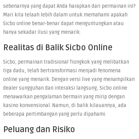
sebenarnya yang dapat Anda harapkan dari permainan ini?
Mari kita telaah lebih dalam untuk memahami apakah
Sicbo online benar-benar dapat menguntungkan atau
hanya sekadar ilusi yang menarik.
Realitas di Balik Sicbo Online
Sicbo, permainan tradisional Tiongkok yang melibatkan
tiga dadu, telah bertransformasi menjadi fenomena
online yang menarik. Dengan versi live yang menampilkan
dealer sungguhan dan interaksi langsung, Sicbo online
menawarkan pengalaman bermain yang mirip dengan
kasino konvensional. Namun, di balik kilauannya, ada
beberapa pertimbangan yang perlu dipahami.
Peluang dan Risiko