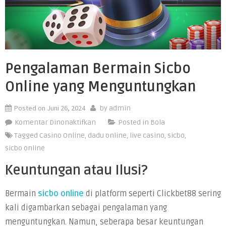
Pengalaman Bermain Sicbo
Online yang Menguntungkan
Posted on
Juni 26, 2024
by
admin
pada
Komentar Dinonaktifkan
Posted in
Bola
Pengalaman
Tagged
Casino Online
,
dadu online
,
live casino
,
sicbo
,
Bermain
sicbo online
Sicbo
Keuntungan atau Ilusi?
Online
yang
Bermain
sicbo online
di platform seperti Clickbet88 sering
Menguntungkan
kali digambarkan sebagai pengalaman yang
menguntungkan. Namun, seberapa besar keuntungan