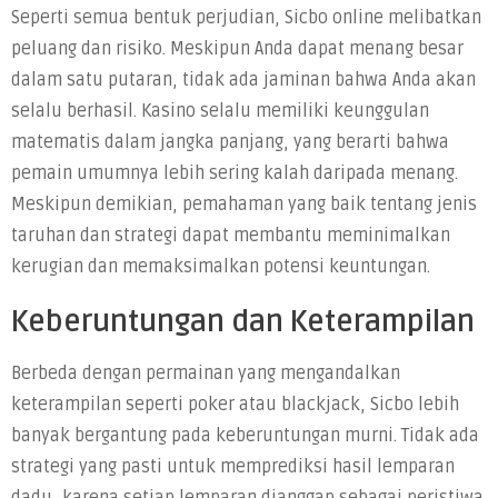
Seperti semua bentuk perjudian, Sicbo online melibatkan
peluang dan risiko. Meskipun Anda dapat menang besar
dalam satu putaran, tidak ada jaminan bahwa Anda akan
selalu berhasil. Kasino selalu memiliki keunggulan
matematis dalam jangka panjang, yang berarti bahwa
pemain umumnya lebih sering kalah daripada menang.
Meskipun demikian, pemahaman yang baik tentang jenis
taruhan dan strategi dapat membantu meminimalkan
kerugian dan memaksimalkan potensi keuntungan.
Keberuntungan dan Keterampilan
Berbeda dengan permainan yang mengandalkan
keterampilan seperti poker atau blackjack, Sicbo lebih
banyak bergantung pada keberuntungan murni. Tidak ada
strategi yang pasti untuk memprediksi hasil lemparan