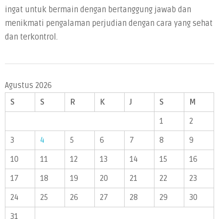
ingat untuk bermain dengan bertanggung jawab dan
menikmati pengalaman perjudian dengan cara yang sehat
dan terkontrol.
Agustus 2026
S
S
R
K
J
S
M
1
2
3
4
5
6
7
8
9
10
11
12
13
14
15
16
17
18
19
20
21
22
23
24
25
26
27
28
29
30
31