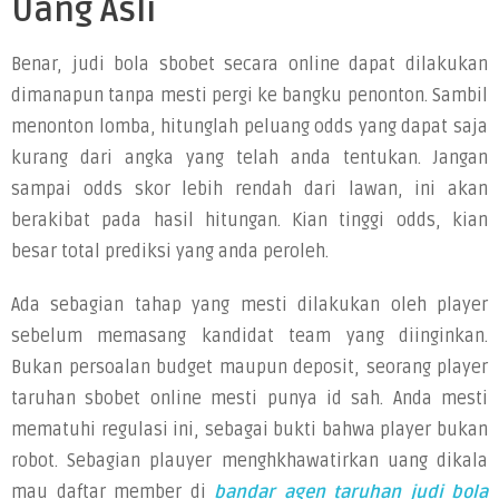
Uang Asli
Benar, judi bola sbobet secara online dapat dilakukan
dimanapun tanpa mesti pergi ke bangku penonton. Sambil
menonton lomba, hitunglah peluang odds yang dapat saja
kurang dari angka yang telah anda tentukan. Jangan
sampai odds skor lebih rendah dari lawan, ini akan
berakibat pada hasil hitungan. Kian tinggi odds, kian
besar total prediksi yang anda peroleh.
Ada sebagian tahap yang mesti dilakukan oleh player
sebelum memasang kandidat team yang diinginkan.
Bukan persoalan budget maupun deposit, seorang player
taruhan sbobet online mesti punya id sah. Anda mesti
mematuhi regulasi ini, sebagai bukti bahwa player bukan
robot. Sebagian plauyer menghkhawatirkan uang dikala
mau daftar member di
bandar agen taruhan judi bola