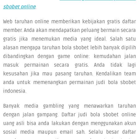
sbobet online
.
Web taruhan online memberikan kebijakan gratis daftar
member. Anda akan mendapatkan peluang bermain secara
gratis jika menemukan media yang ideal. Salah satu
alasan mengapa taruhan bola sbobet lebih banyak dipilih
dibandingkan dengan game online: kemudahan jalan
masuk permainan secara gratis. Anda tidak lagi
kesusahan jika mau pasang taruhan. Kendalikan team
anda untuk memenangkan permainan judi bola sbobet
indonesia.
Banyak media gambling yang menawarkan taruhan
dengan jalan gampang. Daftar judi bola sbobet online
uang asli bisa anda lakukan dengan menggunakan akun
sosial media maupun email sah. Selalu besar daftar