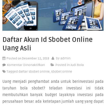
Daftar Akun Id Sbobet Online
Uang Asli
Posted on
Desember 12, 2018
by
admin
pada
Komentar Dinonaktifkan
Posted in
Judi Bola
Daftar
Tagged
daftar sbobet onlnie
,
sbobet online
Akun
Uang menjadi penghambat anda untuk berinvestasi pada
Id
taruhan bola sbobet? teladan investasi ini tidak
Sbobet
Online
membutuhkan banyak budget layaknya investasi pada
Uang
perusahaan besar. ada ketetapan jumlah uang yang dapat