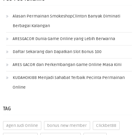
Alasan Permainan SmokeshopClinton Banyak Diminati
Berbagai Kalangan
ARESGACOR Dunia Game Online yang Lebih Berwarna
Daftar Sekarang dan Dapatkan Slot Bonus 100
ARES GACOR dan Perkembangan Game Online Masa Kini
KUDAHOKI88 Menjadi Sahabat Terbaik Pecinta Permainan
Online
TAG
Agen Judi Online
bonus new member
Clickbet88