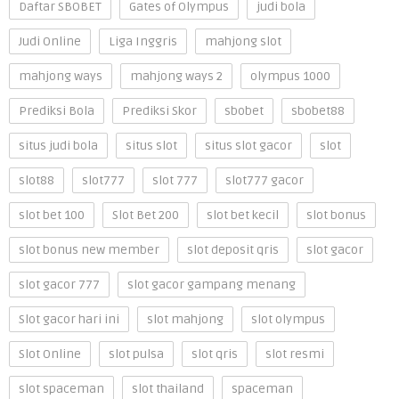
Daftar SBOBET
Gates of Olympus
judi bola
Judi Online
Liga Inggris
mahjong slot
mahjong ways
mahjong ways 2
olympus 1000
Prediksi Bola
Prediksi Skor
sbobet
sbobet88
situs judi bola
situs slot
situs slot gacor
slot
slot88
slot777
slot 777
slot777 gacor
slot bet 100
Slot Bet 200
slot bet kecil
slot bonus
slot bonus new member
slot deposit qris
slot gacor
slot gacor 777
slot gacor gampang menang
Slot gacor hari ini
slot mahjong
slot olympus
Slot Online
slot pulsa
slot qris
slot resmi
slot spaceman
slot thailand
spaceman