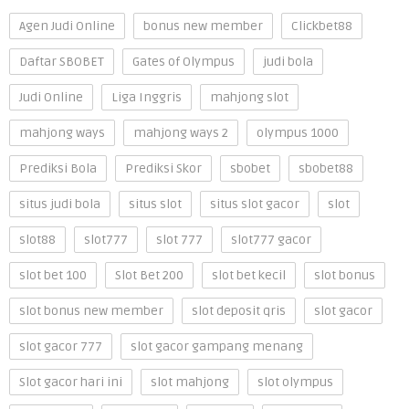
Agen Judi Online
bonus new member
Clickbet88
Daftar SBOBET
Gates of Olympus
judi bola
Judi Online
Liga Inggris
mahjong slot
mahjong ways
mahjong ways 2
olympus 1000
Prediksi Bola
Prediksi Skor
sbobet
sbobet88
situs judi bola
situs slot
situs slot gacor
slot
slot88
slot777
slot 777
slot777 gacor
slot bet 100
Slot Bet 200
slot bet kecil
slot bonus
slot bonus new member
slot deposit qris
slot gacor
slot gacor 777
slot gacor gampang menang
Slot gacor hari ini
slot mahjong
slot olympus