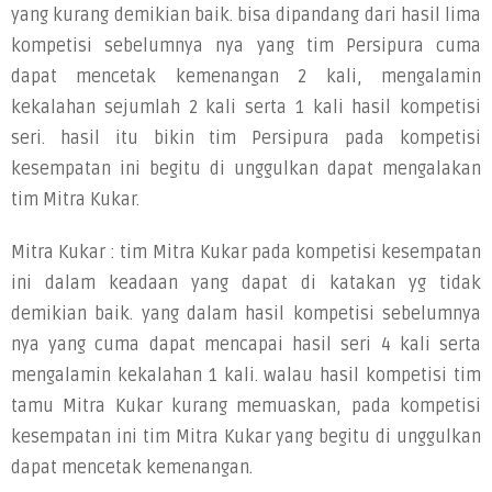
yang kurang demikian baik. bisa dipandang dari hasil lima
kompetisi sebelumnya nya yang tim Persipura cuma
dapat mencetak kemenangan 2 kali, mengalamin
kekalahan sejumlah 2 kali serta 1 kali hasil kompetisi
seri. hasil itu bikin tim Persipura pada kompetisi
kesempatan ini begitu di unggulkan dapat mengalakan
tim Mitra Kukar.
Mitra Kukar : tim Mitra Kukar pada kompetisi kesempatan
ini dalam keadaan yang dapat di katakan yg tidak
demikian baik. yang dalam hasil kompetisi sebelumnya
nya yang cuma dapat mencapai hasil seri 4 kali serta
mengalamin kekalahan 1 kali. walau hasil kompetisi tim
tamu Mitra Kukar kurang memuaskan, pada kompetisi
kesempatan ini tim Mitra Kukar yang begitu di unggulkan
dapat mencetak kemenangan.