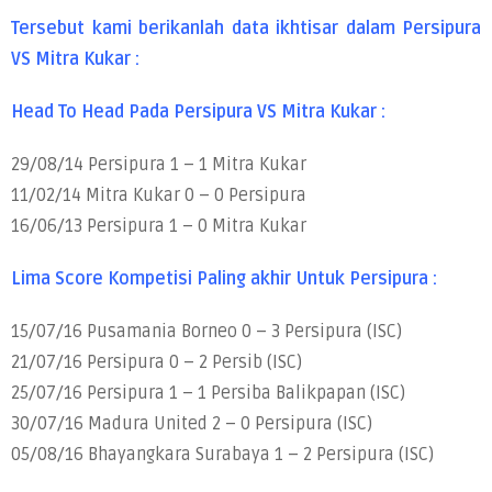
Tersebut kami berikanlah data ikhtisar dalam Persipura
VS Mitra Kukar :
Head To Head Pada Persipura VS Mitra Kukar :
29/08/14 Persipura 1 – 1 Mitra Kukar
11/02/14 Mitra Kukar 0 – 0 Persipura
16/06/13 Persipura 1 – 0 Mitra Kukar
Lima Score Kompetisi Paling akhir Untuk Persipura :
15/07/16 Pusamania Borneo 0 – 3 Persipura (ISC)
21/07/16 Persipura 0 – 2 Persib (ISC)
25/07/16 Persipura 1 – 1 Persiba Balikpapan (ISC)
30/07/16 Madura United 2 – 0 Persipura (ISC)
05/08/16 Bhayangkara Surabaya 1 – 2 Persipura (ISC)