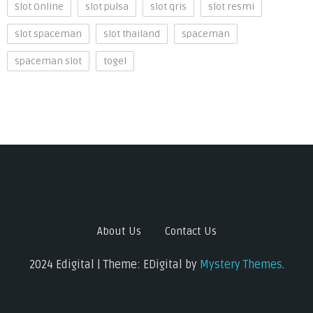
Slot Online
slot pulsa
slot qris
slot resmi
slot spaceman
slot thailand
spaceman
spaceman slot
togel
About Us
Contact Us
2024 Edigital | Theme: EDigital by
Mystery Themes
.