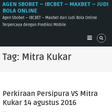
Skip
AGEN SBOBET – IBCBET – MAXBET – JUDI
BOLA ONLINE
to
content
Agen Sbobet – IBCBET – Maxbet dari Judi Bola Online
Terpercaya dengan Prediksi Mobile
Tag:
Mitra Kukar
Perkiraan Persipura VS Mitra
Kukar 14 agustus 2016