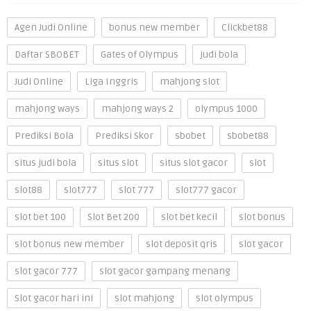
Agen Judi Online
bonus new member
Clickbet88
Daftar SBOBET
Gates of Olympus
judi bola
Judi Online
Liga Inggris
mahjong slot
mahjong ways
mahjong ways 2
olympus 1000
Prediksi Bola
Prediksi Skor
sbobet
sbobet88
situs judi bola
situs slot
situs slot gacor
slot
slot88
slot777
slot 777
slot777 gacor
slot bet 100
Slot Bet 200
slot bet kecil
slot bonus
slot bonus new member
slot deposit qris
slot gacor
slot gacor 777
slot gacor gampang menang
Slot gacor hari ini
slot mahjong
slot olympus