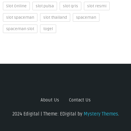
Slot Online
slot pulsa
slot qris
slot resmi
slot spaceman
slot thailand
spaceman
spaceman slot
togel
About Us
Contact Us
2024 Edigital | Theme: EDigital by
Mystery Themes
.