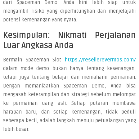
dari Spaceman Demo, Anda kini lebih siap untuk
mengambil risiko yang diperhitungkan dan menjelajahi
potensi kemenangan yang nyata.
Kesimpulan: Nikmati Perjalanan
Luar Angkasa Anda
Bermain Spaceman Slot
https://resellerevermos.com/
dalam mode demo bukan hanya tentang kesenangan,
tetapi juga tentang belajar dan memahami permainan.
Dengan memanfaatkan Spaceman Demo, Anda bisa
mengasah keterampilan dan strategi sebelum melompat
ke permainan uang asli. Setiap putaran membawa
harapan baru, dan setiap kemenangan, tidak peduli
seberapa kecil, adalah langkah menuju petualangan yang
lebih besar.