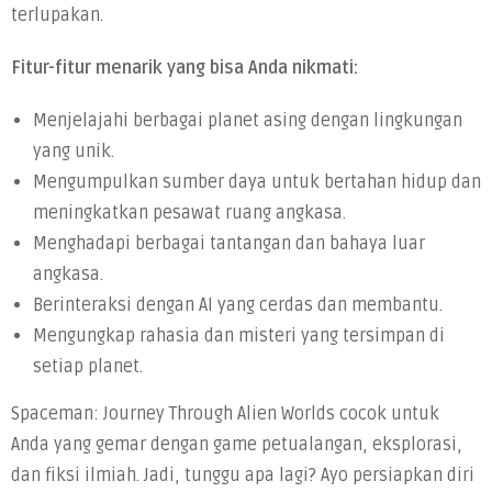
terlupakan.
Fitur-fitur menarik yang bisa Anda nikmati:
Menjelajahi berbagai planet asing dengan lingkungan
yang unik.
Mengumpulkan sumber daya untuk bertahan hidup dan
meningkatkan pesawat ruang angkasa.
Menghadapi berbagai tantangan dan bahaya luar
angkasa.
Berinteraksi dengan AI yang cerdas dan membantu.
Mengungkap rahasia dan misteri yang tersimpan di
setiap planet.
Spaceman: Journey Through Alien Worlds cocok untuk
Anda yang gemar dengan game petualangan, eksplorasi,
dan fiksi ilmiah. Jadi, tunggu apa lagi? Ayo persiapkan diri