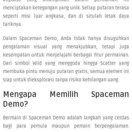
menciptakan ketegangan yang unik. Setiap putaran terasa
seperti misi luar angkasa, dan di situlah letak daya
tariknya.
Dalam Spaceman Demo, Anda tidak hanya disuguhkan
pengalaman visual yang menakjubkan, tetapi juga
kesempatan untuk menjelajahi berbagai fitur permainan.
Dari simbol Wild yang menggoda hingga Scatter yang
membuka pintu menuju putaran gratis, semua elemen ini
siap untuk dieksplorasi tanpa risiko kehilangan uang.
Mengapa Memilih Spaceman
Demo?
Bermain di Spaceman Demo adalah langkah yang cerdas
bagi para pemula maupun pemain berpengalaman.