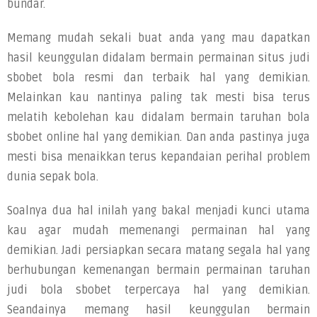
bundar.
Memang mudah sekali buat anda yang mau dapatkan
hasil keunggulan didalam bermain permainan situs judi
sbobet bola resmi dan terbaik hal yang demikian.
Melainkan kau nantinya paling tak mesti bisa terus
melatih kebolehan kau didalam bermain taruhan bola
sbobet online hal yang demikian. Dan anda pastinya juga
mesti bisa menaikkan terus kepandaian perihal problem
dunia sepak bola.
Soalnya dua hal inilah yang bakal menjadi kunci utama
kau agar mudah memenangi permainan hal yang
demikian. Jadi persiapkan secara matang segala hal yang
berhubungan kemenangan bermain permainan taruhan
judi bola sbobet terpercaya hal yang demikian.
Seandainya memang hasil keunggulan bermain