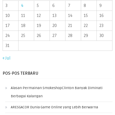
3
4
5
6
7
8
9
10
11
12
13
14
15
16
17
18
19
20
21
22
23
24
25
26
27
28
29
30
31
« Jul
POS-POS TERBARU
Alasan Permainan SmokeshopClinton Banyak Diminati
Berbagai Kalangan
ARESGACOR Dunia Game Online yang Lebih Berwarna