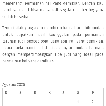
memenangi permainan hal yang demikian. Dengan kau
nantinya mesti bisa mengenali segala tipe betting yang
sudah tersedia.
Tentu inilah yang akan membikin kau akan lebih mudah
untuk dapatkan hasil keunggulan pada permainan
taruhan judi sbobet bola uang asli hal yang demikian.
mana anda nanti bakal bisa dengan mudah bermain
dengan mempertimbangkan tipe judi yang ideal pada
permainan hal yang demikian.
Agustus 2026
S
S
R
K
J
S
M
1
2