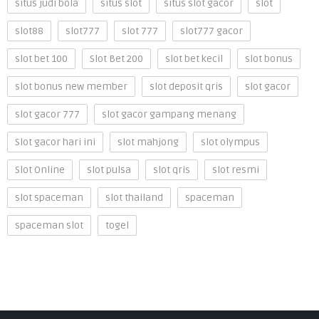
situs judi bola
situs slot
situs slot gacor
slot
slot88
slot777
slot 777
slot777 gacor
slot bet 100
Slot Bet 200
slot bet kecil
slot bonus
slot bonus new member
slot deposit qris
slot gacor
slot gacor 777
slot gacor gampang menang
Slot gacor hari ini
slot mahjong
slot olympus
Slot Online
slot pulsa
slot qris
slot resmi
slot spaceman
slot thailand
spaceman
spaceman slot
togel