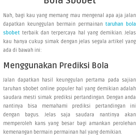
Bola Sbobet
Nah, bagi kau yang memang mau mengenal apa aja jalan
dapatkan keunggulan bermain permainan
taruhan bola
sbobet
terbaik dan terpercaya hal yang demikian. Jelas
kau hanya cukup simak dengan jelas segala artikel yang
ada di bawah ini:
Menggunakan Prediksi Bola
Jalan dapatkan hasil keunggulan pertama pada sajian
taruhan sbobet online populer hal yang demikian adalah
saudara mesti simak prediksi pertandingan. Dengan anda
nantinya bisa memahami prediksi pertandingan ini
dengan bagus. Jelas saja saudara nantinya akan
memperoleh kans yang besar bagi amankan perolehan
kemenangan bermain permainan hal yang demikian.