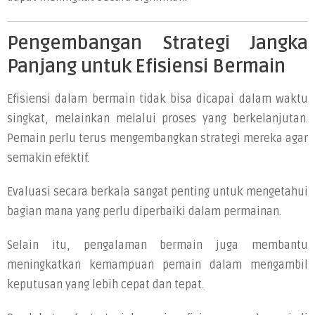
Pengembangan Strategi Jangka
Panjang untuk Efisiensi Bermain
Efisiensi dalam bermain tidak bisa dicapai dalam waktu
singkat, melainkan melalui proses yang berkelanjutan.
Pemain perlu terus mengembangkan strategi mereka agar
semakin efektif.
Evaluasi secara berkala sangat penting untuk mengetahui
bagian mana yang perlu diperbaiki dalam permainan.
Selain itu, pengalaman bermain juga membantu
meningkatkan kemampuan pemain dalam mengambil
keputusan yang lebih cepat dan tepat.