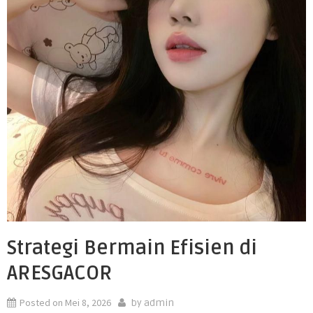
Strategi Bermain Efisien di
ARESGACOR
Posted on
Mei 8, 2026
by
admin