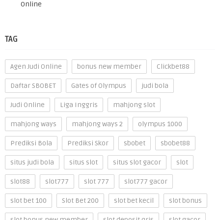
Online
TAG
Agen Judi Online
bonus new member
Clickbet88
Daftar SBOBET
Gates of Olympus
judi bola
Judi Online
Liga Inggris
mahjong slot
mahjong ways
mahjong ways 2
olympus 1000
Prediksi Bola
Prediksi Skor
sbobet
sbobet88
situs judi bola
situs slot
situs slot gacor
slot
slot88
slot777
slot 777
slot777 gacor
slot bet 100
Slot Bet 200
slot bet kecil
slot bonus
slot bonus new member
slot deposit qris
slot gacor