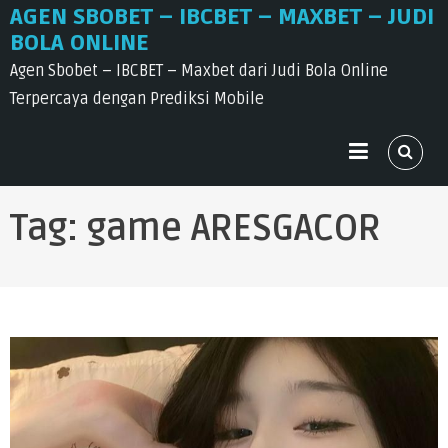
Skip
AGEN SBOBET – IBCBET – MAXBET – JUDI
BOLA ONLINE
to
content
Agen Sbobet – IBCBET – Maxbet dari Judi Bola Online
Terpercaya dengan Prediksi Mobile
Tag:
game ARESGACOR