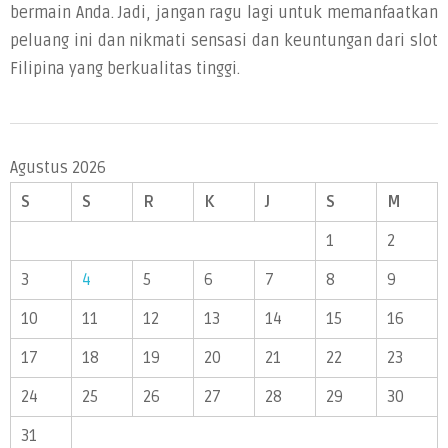
bermain Anda. Jadi, jangan ragu lagi untuk memanfaatkan
peluang ini dan nikmati sensasi dan keuntungan dari slot
Filipina yang berkualitas tinggi.
Agustus 2026
S
S
R
K
J
S
M
1
2
3
4
5
6
7
8
9
10
11
12
13
14
15
16
17
18
19
20
21
22
23
24
25
26
27
28
29
30
31