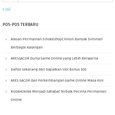
« Jul
POS-POS TERBARU
Alasan Permainan SmokeshopClinton Banyak Diminati
Berbagai Kalangan
ARESGACOR Dunia Game Online yang Lebih Berwarna
Daftar Sekarang dan Dapatkan Slot Bonus 100
ARES GACOR dan Perkembangan Game Online Masa Kini
KUDAHOKI88 Menjadi Sahabat Terbaik Pecinta Permainan
Online