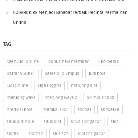
KUDAHOKI88 Menjadi Sahabat Terbaik Pecinta Permainan
Online
TAG
Agen Judi Online
bonus new member
Clickbet88
Daftar SBOBET
Gates of Olympus
judi bola
Judi Online
Liga Inggris
mahjong slot
mahjong ways
mahjong ways 2
olympus 1000
Prediksi Bola
Prediksi Skor
sbobet
sbobet88
situs judi bola
situs slot
situs slot gacor
slot
slot88
slot777
slot 777
slot777 gacor