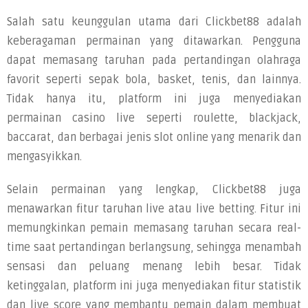
Salah satu keunggulan utama dari Clickbet88 adalah
keberagaman permainan yang ditawarkan. Pengguna
dapat memasang taruhan pada pertandingan olahraga
favorit seperti sepak bola, basket, tenis, dan lainnya.
Tidak hanya itu, platform ini juga menyediakan
permainan casino live seperti roulette, blackjack,
baccarat, dan berbagai jenis slot online yang menarik dan
mengasyikkan.
Selain permainan yang lengkap, Clickbet88 juga
menawarkan fitur taruhan live atau live betting. Fitur ini
memungkinkan pemain memasang taruhan secara real-
time saat pertandingan berlangsung, sehingga menambah
sensasi dan peluang menang lebih besar. Tidak
ketinggalan, platform ini juga menyediakan fitur statistik
dan live score yang membantu pemain dalam membuat