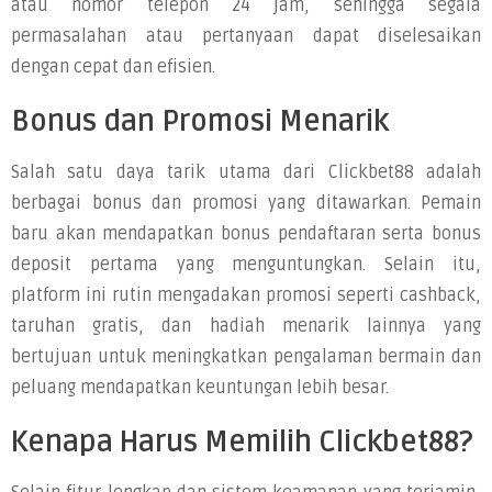
atau nomor telepon 24 jam, sehingga segala
permasalahan atau pertanyaan dapat diselesaikan
dengan cepat dan efisien.
Bonus dan Promosi Menarik
Salah satu daya tarik utama dari Clickbet88 adalah
berbagai bonus dan promosi yang ditawarkan. Pemain
baru akan mendapatkan bonus pendaftaran serta bonus
deposit pertama yang menguntungkan. Selain itu,
platform ini rutin mengadakan promosi seperti cashback,
taruhan gratis, dan hadiah menarik lainnya yang
bertujuan untuk meningkatkan pengalaman bermain dan
peluang mendapatkan keuntungan lebih besar.
Kenapa Harus Memilih Clickbet88?