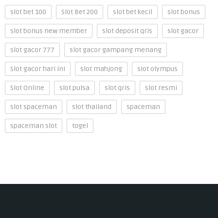
slot bet 100
Slot Bet 200
slot bet kecil
slot bonus
slot bonus new member
slot deposit qris
slot gacor
slot gacor 777
slot gacor gampang menang
Slot gacor hari ini
slot mahjong
slot olympus
Slot Online
slot pulsa
slot qris
slot resmi
slot spaceman
slot thailand
spaceman
spaceman slot
togel