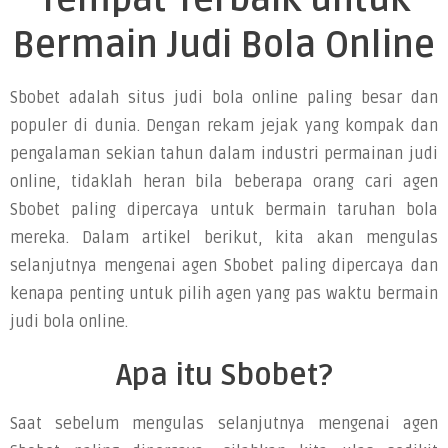
Tempat Terbaik untuk
Judi
Bermain Judi Bola Online
Bola
Online
Sbobet adalah situs judi bola online paling besar dan
populer di dunia. Dengan rekam jejak yang kompak dan
pengalaman sekian tahun dalam industri permainan judi
online, tidaklah heran bila beberapa orang cari agen
Sbobet paling dipercaya untuk bermain taruhan bola
mereka. Dalam artikel berikut, kita akan mengulas
selanjutnya mengenai agen Sbobet paling dipercaya dan
kenapa penting untuk pilih agen yang pas waktu bermain
judi bola online.
Apa itu Sbobet?
Saat sebelum mengulas selanjutnya mengenai agen