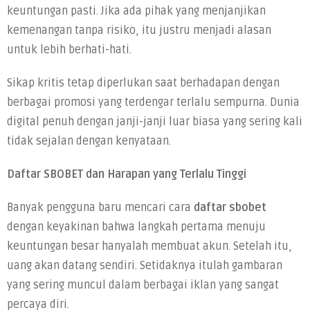
keuntungan pasti. Jika ada pihak yang menjanjikan
kemenangan tanpa risiko, itu justru menjadi alasan
untuk lebih berhati-hati.
Sikap kritis tetap diperlukan saat berhadapan dengan
berbagai promosi yang terdengar terlalu sempurna. Dunia
digital penuh dengan janji-janji luar biasa yang sering kali
tidak sejalan dengan kenyataan.
Daftar SBOBET dan Harapan yang Terlalu Tinggi
Banyak pengguna baru mencari cara
daftar sbobet
dengan keyakinan bahwa langkah pertama menuju
keuntungan besar hanyalah membuat akun. Setelah itu,
uang akan datang sendiri. Setidaknya itulah gambaran
yang sering muncul dalam berbagai iklan yang sangat
percaya diri.