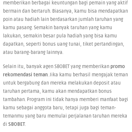
memberikan berbagai keuntungan bagi pemain yang aktif
bermain dan bertaruh. Biasanya, kamu bisa mendapatkan
poin atau hadiah lain berdasarkan jumlah taruhan yang
kamu pasang. Semakin banyak taruhan yang kamu
lakukan, semakin besar pula hadiah yang bisa kamu
dapatkan, seperti bonus uang tunai, tiket pertandingan,
atau barang-barang lainnya.
Selain itu, banyak agen SBOBET yang memberikan
promo
rekomendasi teman
. Jika kamu berhasil mengajak teman
untuk bergabung dan mereka melakukan deposit atau
taruhan pertama, kamu akan mendapatkan bonus
tambahan. Program ini tidak hanya memberi manfaat bagi
kamu sebagai anggota baru, tetapi juga bagi teman-
temanmu yang baru memulai perjalanan taruhan mereka
di
SBOBET
.