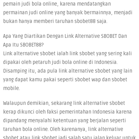
pemain judi bola online, karena mendatangkan
permainan judi online yang banyak bermainnya, menjadi
bukan hanya memberi taruhan sbobet88 saja.
Apa Yang Diartikan Dengan Link Alternative SBOBET Dan
Apa Itu SBOBET88?
Link alternative sbobet ialah link sbobet yang sering kali
dipakai oleh petaruh judi bola online di Indonesia.
Disamping itu, ada pula link alternative sbobet yang lain
yang dapat kamu pakai seperti sbobet wap dan sbobet
mobile.
Walaupun demikian, sekarang link alternative sbobet
kerap dikunci oleh faksi pemerintahan Indonesia karena
dipandang menyalahi ketentuan yang berjalan seperti
taruhan bola online. Oleh karenanya, link alternative
sbobet atau link sbobet jadi salah satu jalan keluar untuk