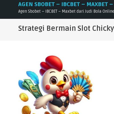
Skip
AGEN SBOBET – IBCBET – MAXBET –
to
Agen Sbobet – IBCBET – Maxbet dari Judi Bola Onlin
content
Strategi Bermain Slot Chicky