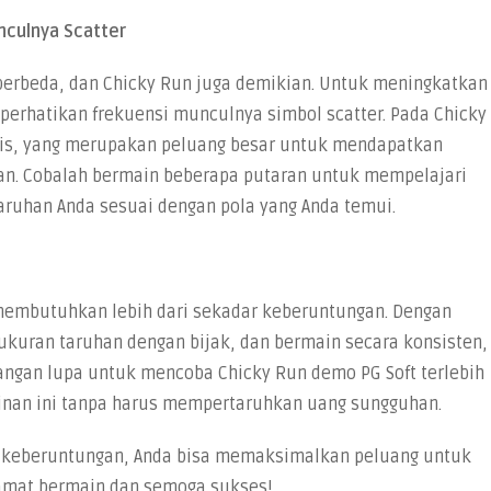
nculnya Scatter
berbeda, dan Chicky Run juga demikian. Untuk meningkatkan
erhatikan frekuensi munculnya simbol scatter. Pada Chicky
atis, yang merupakan peluang besar untuk mendapatkan
n. Cobalah bermain beberapa putaran untuk mempelajari
taruhan Anda sesuai dengan pola yang Anda temui.
 membutuhkan lebih dari sekadar keberuntungan. Dengan
kuran taruhan dengan bijak, dan bermain secara konsisten,
angan lupa untuk mencoba Chicky Run demo PG Soft terlebih
ainan ini tanpa harus mempertaruhkan uang sungguhan.
it keberuntungan, Anda bisa memaksimalkan peluang untuk
lamat bermain dan semoga sukses!