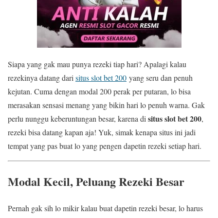
Siapa yang gak mau punya rezeki tiap hari? Apalagi kalau
rezekinya datang dari
situs slot bet 200
yang seru dan penuh
kejutan. Cuma dengan modal 200 perak per putaran, lo bisa
merasakan sensasi menang yang bikin hari lo penuh warna. Gak
situs slot bet 200
perlu nunggu keberuntungan besar, karena di
,
rezeki bisa datang kapan aja! Yuk, simak kenapa situs ini jadi
tempat yang pas buat lo yang pengen dapetin rezeki setiap hari.
Modal Kecil, Peluang Rezeki Besar
Pernah gak sih lo mikir kalau buat dapetin rezeki besar, lo harus