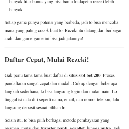
banyak fitur bonus yang bisa bantu lo dapetin rezeki lebih
banyak.
Setiap game punya potensi yang berbeda, jadi lo bisa mencoba
mana yang paling cocok buat lo. Rezeki itu datang dari berbagai
arah, dan game-game ini bisa jadi jalannya!
Daftar Cepat, Mulai Rezeki!
situs slot bet 200
Gak perlu lama-lama buat daftar di
. Proses
pendaftaran sangat cepat dan mudah. Cukup dengan beberapa
langkah sederhana, lo bisa langsung login dan mulai main. Lo
tinggal isi data diri seperti nama, email, dan nomor telepon, lalu
langsung deposit sesuai pilihan lo.
Selain itu, lo bisa pilih berbagai metode pembayaran yang
transfer bank
e-wallet
pulsa
nyaman, mulai dari
,
, hingga
. Jadi,