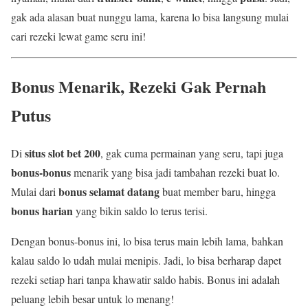
gak ada alasan buat nunggu lama, karena lo bisa langsung mulai
cari rezeki lewat game seru ini!
Bonus Menarik, Rezeki Gak Pernah
Putus
situs slot bet 200
Di
, gak cuma permainan yang seru, tapi juga
bonus-bonus
menarik yang bisa jadi tambahan rezeki buat lo.
bonus selamat datang
Mulai dari
buat member baru, hingga
bonus harian
yang bikin saldo lo terus terisi.
Dengan bonus-bonus ini, lo bisa terus main lebih lama, bahkan
kalau saldo lo udah mulai menipis. Jadi, lo bisa berharap dapet
rezeki setiap hari tanpa khawatir saldo habis. Bonus ini adalah
peluang lebih besar untuk lo menang!