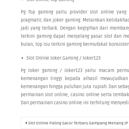
Pg Top gaming yaitu provider slot online yan
pragmatic dan joker gaming. Melainkan ketidakhadi
jadi yang terbaik. Dengan kegigihan dari memban
terkini gaming dapat menjelang pasar slot dan me
bulan, top isu terkini gaming bermufakat konsiste
Slot Online Joker Gaming / Joker123
Pg Joker gaming / Joker123 yaitu macam perma
kemenangan tinggi kepada alhasil mewujudkan 
kemenangan hingga puluhan juta rupiah. Dan seba
permainan slot online, casino online serta temba
Dan permainan casino online ini terhitung menyediak
Navigasi
Slot Online Paling Gacor Terbaru Gampang Menang JP