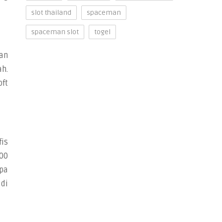
slot thailand
spaceman
spaceman slot
togel
dan
ah.
ft
fis
100
pa
 di