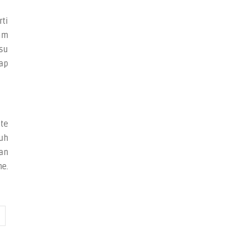
ti
lam
isu
iap
te
uh
kan
ne.