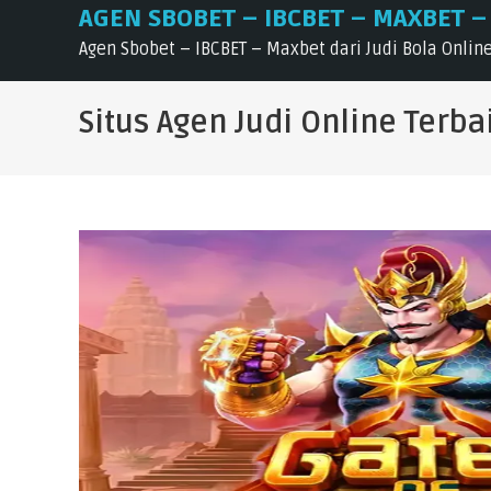
Skip
AGEN SBOBET – IBCBET – MAXBET –
to
Agen Sbobet – IBCBET – Maxbet dari Judi Bola Onlin
content
Situs Agen Judi Online Terba