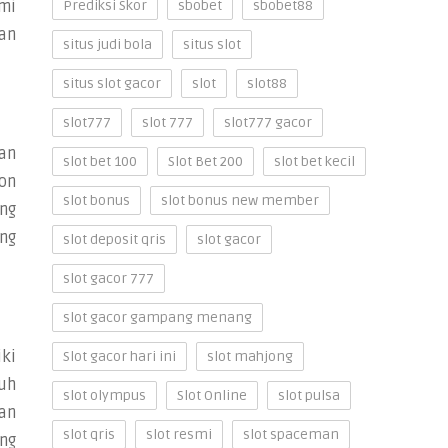
ami
Prediksi Skor
sbobet
sbobet88
dan
situs judi bola
situs slot
situs slot gacor
slot
slot88
slot777
slot 777
slot777 gacor
kan
slot bet 100
Slot Bet 200
slot bet kecil
on
slot bonus
slot bonus new member
ng
ng
slot deposit qris
slot gacor
slot gacor 777
slot gacor gampang menang
iki
Slot gacor hari ini
slot mahjong
uh
slot olympus
Slot Online
slot pulsa
kan
slot qris
slot resmi
slot spaceman
ng