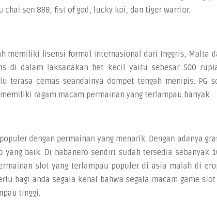
hai sen 888, fist of god, lucky koi, dan tiger warrior.
ah memiliki lisensi formal internasional dari Inggris, Malta 
kans di dalam laksanakan bet kecil yaitu sebesar 500 rupi
lu terasa cemas seandainya dompet tengah menipis. PG so
an memiliki ragam macam permainan yang terlampau banyak.
h populer dengan permainan yang menarik. Dengan adanya gra
 yang baik. Di habanero sendiri sudah tersedia sebanyak 
mainan slot yang terlampau populer di asia malah di ero
perlu bagi anda segala kenal bahwa segala macam game slot
mpau tinggi.