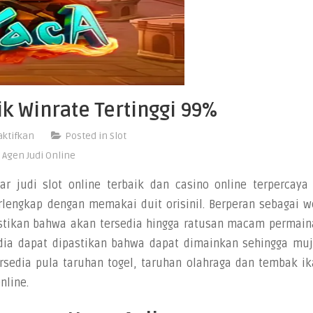
ik Winrate Tertinggi 99%
pada
ktifkan
Posted in
Slot
Situs
s Agen Judi Online
Agen
r judi slot online terbaik dan casino online terpercaya 
Judi
rlengkap dengan memakai duit orisinil. Berperan sebagai 
Online
Terbaik
pastikan bahwa akan tersedia hingga ratusan macam permai
Winrate
dia dapat dipastikan bahwa dapat dimainkan sehingga muj
Tertinggi
ersedia pula taruhan togel, taruhan olahraga dan tembak i
99%
nline.