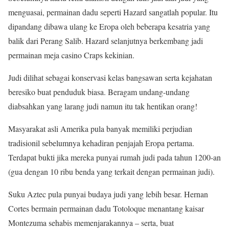
menguasai, permainan dadu seperti Hazard sangatlah popular. Itu
dipandang dibawa ulang ke Eropa oleh beberapa kesatria yang
balik dari Perang Salib. Hazard selanjutnya berkembang jadi
permainan meja casino Craps kekinian.
Judi dilihat sebagai konservasi kelas bangsawan serta kejahatan
beresiko buat penduduk biasa. Beragam undang-undang
diabsahkan yang larang judi namun itu tak hentikan orang!
Masyarakat asli Amerika pula banyak memiliki perjudian
tradisionil sebelumnya kehadiran penjajah Eropa pertama.
Terdapat bukti jika mereka punyai rumah judi pada tahun 1200-an
(gua dengan 10 ribu benda yang terkait dengan permainan judi).
Suku Aztec pula punyai budaya judi yang lebih besar. Hernan
Cortes bermain permainan dadu Totoloque menantang kaisar
Montezuma sehabis memenjarakannya – serta, buat