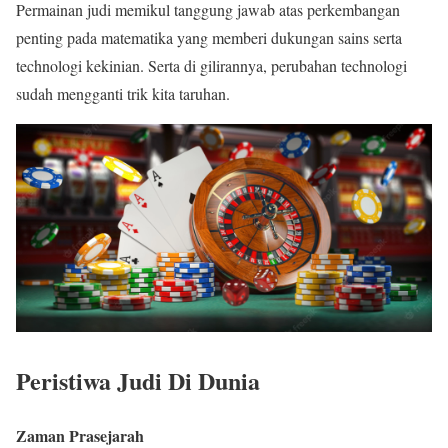
Permainan judi memikul tanggung jawab atas perkembangan
penting pada matematika yang memberi dukungan sains serta
technologi kekinian. Serta di gilirannya, perubahan technologi
sudah mengganti trik kita taruhan.
Peristiwa Judi Di Dunia
Zaman Prasejarah