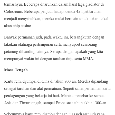
termashyur. Beberapa ditaruhkan dalam hasil laga gladiator di
Colosseum. Beberapa penjudi hadapi denda 4x lipat taruhan,
menjadi menyebabkan, mereka mulai bermain untuk token, cikal
akan chip casino.
Banyak permainan judi, pada waktu ini, bersangkutan dengan
lakukan olahraga pertempuran serta menyuport seseorang
petarung dibanding lainnya. Serupa dengan apakah yang kita
mempunyai waktu ini dengan taruhan tinju serta MMA.
Masa Tengah
Kartu remi dijumpai di Cina di tahun 800-an. Mereka dipandang
sebagai taruhan dan alat permainan. Seperti sama permainan kartu
perdagangan yang bekerja ini hari. Mereka menebar ke semua
Asia dan Timur tengah, sampai Eropa saat tahun akhir 1300-an.
Sebelumnya kartu remi diambil dengan luas jadi alat judi yang