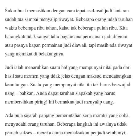
Sukar buat memastikan dengan cara tepat asal-usul judi lantaran
sudah tua sampai menyalip riwayat. Beberapa orang udah taruhan
waktu beberapa ribu tahun, kalau tak beberapa puluh ribu. Kita
barangkali tidak sangat tahu bagaimana permainan judi ditemui
atau pasnya kapan permainan judi diawali, tapi masih ada riwayat
yang memikat di belakangnya.
Judi ialah menaruhkan suatu hal yang mempunyai nilai pada dari
hasil satu momen yang tidak jelas dengan maksud mendatangkan
keuntungan. Suatu yang mempunyai nilai itu tak harus berwujud
uang – bahkan, Anda dapat taruhan siapakah yang harus
membersihkan piring! Ini bermakna judi menyalip uang.
Ada pula sejarah panjang pemerintahan serta moralis yang coba
menyudahi orang taruhan. Beberapa langkah ini awalnya tidak
pernah sukses – mereka cuma memaksakan penjudi sembunyi.