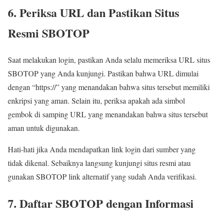
6. Periksa URL dan Pastikan Situs
Resmi SBOTOP
Saat melakukan login, pastikan Anda selalu memeriksa URL situs
SBOTOP yang Anda kunjungi. Pastikan bahwa URL dimulai
dengan “https://” yang menandakan bahwa situs tersebut memiliki
enkripsi yang aman. Selain itu, periksa apakah ada simbol
gembok di samping URL yang menandakan bahwa situs tersebut
aman untuk digunakan.
Hati-hati jika Anda mendapatkan link login dari sumber yang
tidak dikenal. Sebaiknya langsung kunjungi situs resmi atau
gunakan SBOTOP link alternatif yang sudah Anda verifikasi.
7. Daftar SBOTOP dengan Informasi