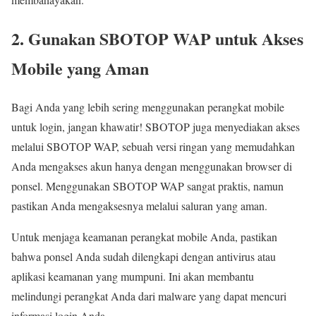
2. Gunakan SBOTOP WAP untuk Akses
Mobile yang Aman
Bagi Anda yang lebih sering menggunakan perangkat mobile
untuk login, jangan khawatir! SBOTOP juga menyediakan akses
melalui SBOTOP WAP, sebuah versi ringan yang memudahkan
Anda mengakses akun hanya dengan menggunakan browser di
ponsel. Menggunakan SBOTOP WAP sangat praktis, namun
pastikan Anda mengaksesnya melalui saluran yang aman.
Untuk menjaga keamanan perangkat mobile Anda, pastikan
bahwa ponsel Anda sudah dilengkapi dengan antivirus atau
aplikasi keamanan yang mumpuni. Ini akan membantu
melindungi perangkat Anda dari malware yang dapat mencuri
informasi login Anda.