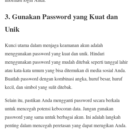
3. Gunakan Password yang Kuat dan
Unik
Kunci utama dalam menjaga keamanan akun adalah
menggunakan password yang kuat dan unik. Hindari
menggunakan password yang mudah ditebak seperti tanggal lahir
atau kata-kata umum yang bisa ditemukan di media sosial Anda.
Buatlah password dengan kombinasi angka, huruf besar, huruf
kecil, dan simbol yang sulit ditebak.
Selain itu, pastikan Anda mengganti password secara berkala
untuk mencegah potensi kebocoran data. Jangan gunakan
password yang sama untuk berbagai akun. Ini adalah langkah
penting dalam mencegah peretasan yang dapat merugikan Anda.