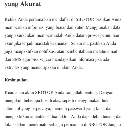
yang Akurat
Ketika Anda pertama kali mendaftar di SBOTOP, pastikan Anda
memberikan informasi yang benar dan valid. Menggunakan data
yang akurat akan mempermudah Anda dalam proses pemulihan
akun jika terjadi masalah keamanan. Selain itu, pastikan Anda
juga mengaktifkan notifikasi atau pemberitahuan melalui email
dan SMS agar bisa segera mendapatkan informasi jika ada
aktivitas yang mencurigakan di akun Anda.
Kesimpulan
Keamanan akun SBOTOP Anda sangatlah penting. Dengan
mengikuti beberapa tips di atas, seperti menggunakan link
alternatif yang terpercaya, memilih password yang kuat, dan
mengaktifkan autentikasi dua faktor, Anda dapat lebih tenang dan
fokus dalam menikmati berbagai permainan di SBOTOP. Jangan