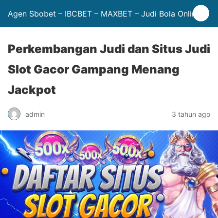
Agen Sbobet – IBCBET – MAXBET – Judi Bola Online
Perkembangan Judi dan Situs Judi
Slot Gacor Gampang Menang
Jackpot
admin
3 tahun ago