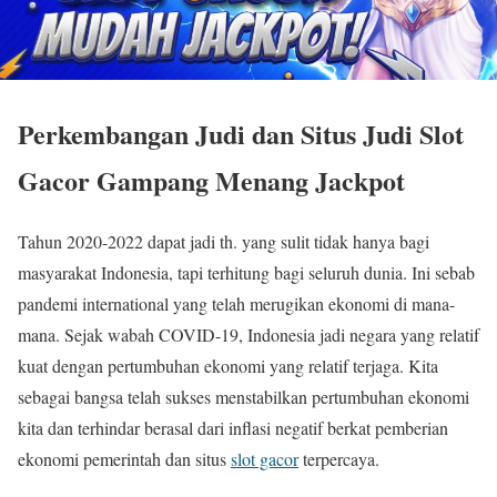
Perkembangan Judi dan Situs Judi Slot
Gacor Gampang Menang Jackpot
Tahun 2020-2022 dapat jadi th. yang sulit tidak hanya bagi
masyarakat Indonesia, tapi terhitung bagi seluruh dunia. Ini sebab
pandemi international yang telah merugikan ekonomi di mana-
mana. Sejak wabah COVID-19, Indonesia jadi negara yang relatif
kuat dengan pertumbuhan ekonomi yang relatif terjaga. Kita
sebagai bangsa telah sukses menstabilkan pertumbuhan ekonomi
kita dan terhindar berasal dari inflasi negatif berkat pemberian
ekonomi pemerintah dan situs
slot gacor
terpercaya.