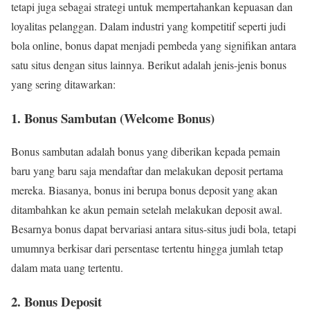
tetapi juga sebagai strategi untuk mempertahankan kepuasan dan
loyalitas pelanggan. Dalam industri yang kompetitif seperti judi
bola online, bonus dapat menjadi pembeda yang signifikan antara
satu situs dengan situs lainnya. Berikut adalah jenis-jenis bonus
yang sering ditawarkan:
1. Bonus Sambutan (Welcome Bonus)
Bonus sambutan adalah bonus yang diberikan kepada pemain
baru yang baru saja mendaftar dan melakukan deposit pertama
mereka. Biasanya, bonus ini berupa bonus deposit yang akan
ditambahkan ke akun pemain setelah melakukan deposit awal.
Besarnya bonus dapat bervariasi antara situs-situs judi bola, tetapi
umumnya berkisar dari persentase tertentu hingga jumlah tetap
dalam mata uang tertentu.
2. Bonus Deposit