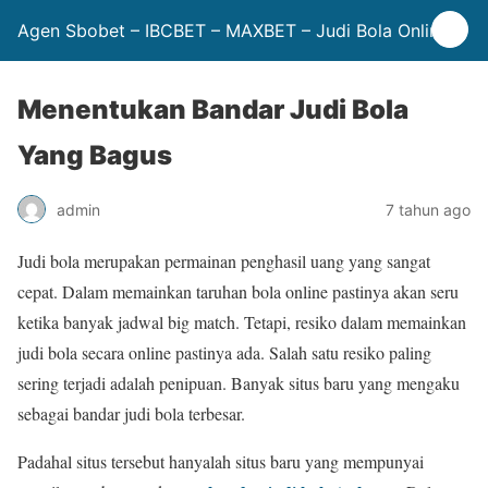
Agen Sbobet – IBCBET – MAXBET – Judi Bola Online
Menentukan Bandar Judi Bola
Yang Bagus
admin
7 tahun ago
Judi bola merupakan permainan penghasil uang yang sangat
cepat. Dalam memainkan taruhan bola online pastinya akan seru
ketika banyak jadwal big match. Tetapi, resiko dalam memainkan
judi bola secara online pastinya ada. Salah satu resiko paling
sering terjadi adalah penipuan. Banyak situs baru yang mengaku
sebagai bandar judi bola terbesar.
Padahal situs tersebut hanyalah situs baru yang mempunyai