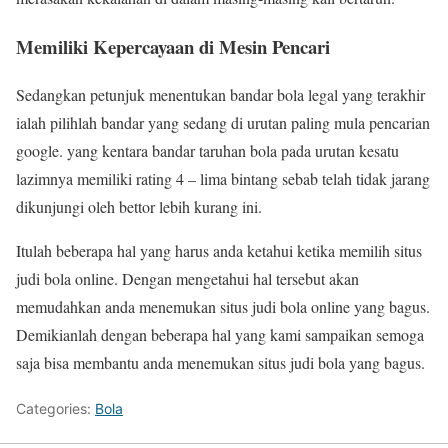
Memiliki Kepercayaan di Mesin Pencari
Sedangkan petunjuk menentukan bandar bola legal yang terakhir
ialah pilihlah bandar yang sedang di urutan paling mula pencarian
google. yang kentara bandar taruhan bola pada urutan kesatu
lazimnya memiliki rating 4 – lima bintang sebab telah tidak jarang
dikunjungi oleh bettor lebih kurang ini.
Itulah beberapa hal yang harus anda ketahui ketika memilih situs
judi bola online. Dengan mengetahui hal tersebut akan
memudahkan anda menemukan situs judi bola online yang bagus.
Demikianlah dengan beberapa hal yang kami sampaikan semoga
saja bisa membantu anda menemukan situs judi bola yang bagus.
Categories:
Bola