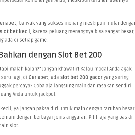
emperbesar kemenangan Anda, meskipun taruhan awalnya
eriabet
, banyak yang sukses menang meskipun mulai denga
slot bet kecil
, karena peluang menangnya bisa sangat besar,
ng ada di setiap game.
 Bahkan dengan Slot Bet 200
 tapi malah kalah?” Jangan khawatir! Kalau modal Anda agak
h seru lagi, di
Ceriabet
, ada
slot bet 200 gacor
yang sering
Nggak percaya? Coba aja langsung main dan rasakan sendiri
luang Anda untuk jackpot.
cil, ya jangan paksa diri untuk main dengan taruhan besar.
main dengan berbagai jenis anggaran. Pilih aja yang pas di
ain slot.