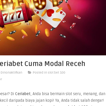
 Ceriabet Cuma Modal Receh
pada
Dinonaktifkan
Posted in
slot bet 100
Daftar
or
Sekarang!
Main
besar? Di
Ceriabet
, Anda bisa bermain slot seru, menang, dan
Slot
cil daripada biaya jajan kopi! Ya, Anda tidak salah dengar!
Ceriabet