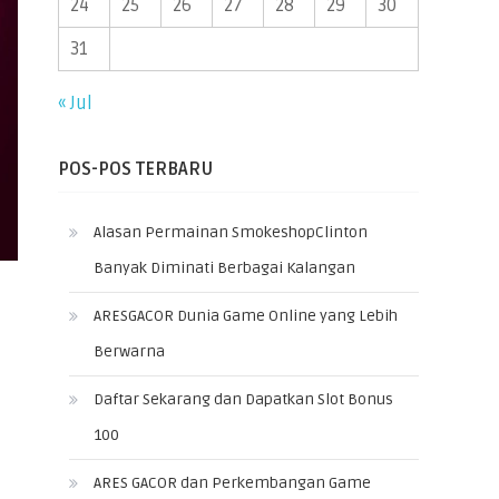
24
25
26
27
28
29
30
31
« Jul
POS-POS TERBARU
Alasan Permainan SmokeshopClinton
Banyak Diminati Berbagai Kalangan
ARESGACOR Dunia Game Online yang Lebih
Berwarna
Daftar Sekarang dan Dapatkan Slot Bonus
100
ARES GACOR dan Perkembangan Game