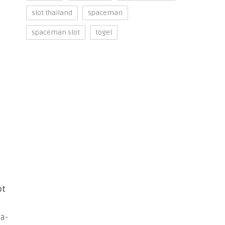
slot thailand
spaceman
a
spaceman slot
togel
ot
ba-