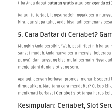
tiba Anda dapat
putaran gratis
atau
pengganda x1
Kalau itu terjadi, langsung deh, nggak perlu nungg
kira, dan siapa tahu, Anda bisa jadi pemenang bes
5. Cara Daftar di Ceriabet? G
Mungkin Anda berpikir, “Wah, pasti ribet nih kalau 
sangat mudah. Anda hanya perlu mengisi beberapa 
punya), dan langsung bisa mulai bermain. Nggak ad
menjelajahi dunia slot yang seru.
Apalagi, dengan berbagai promosi menarik seperti
dimudahkan. Mau tahu cara mendaftar? Cukup klik t
menikmati berbagai
Ceriabet slot
tanpa harus kel
Kesimpulan: Ceriabet, Slot Se