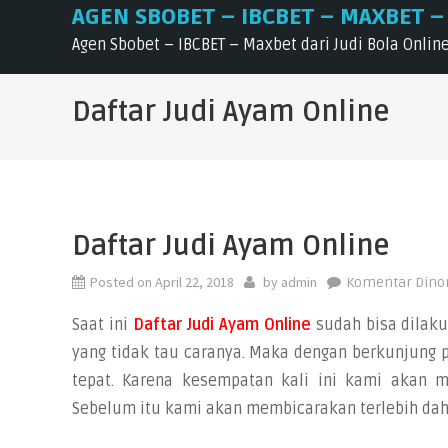
Skip
AGEN SBOBET – IBCBET – MAXBET –
to
Agen Sbobet – IBCBET – Maxbet dari Judi Bola Onlin
content
Daftar Judi Ayam Online
Daftar Judi Ayam Online
Posted on
April 22, 2018
by
admin
Komentar Dino
Saat ini
Daftar Judi Ayam Online
sudah bisa dilak
yang tidak tau caranya. Maka dengan berkunjung
tepat. Karena kesempatan kali ini kami akan
Sebelum itu kami akan membicarakan terlebih dah