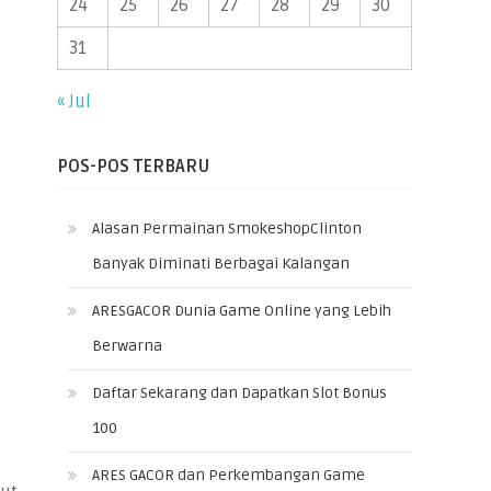
24
25
26
27
28
29
30
31
« Jul
POS-POS TERBARU
Alasan Permainan SmokeshopClinton
Banyak Diminati Berbagai Kalangan
ARESGACOR Dunia Game Online yang Lebih
Berwarna
Daftar Sekarang dan Dapatkan Slot Bonus
100
ARES GACOR dan Perkembangan Game