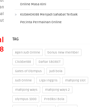
ut
Online Masa Kini
tan
nal
KUDAHOKI88 Menjadi Sahabat Terbaik
ut
Pecinta Permainan Online
l
TAG
8
Agen Judi Online
bonus new member
Clickbet88
Daftar SBOBET
Gates of Olympus
judi bola
Judi Online
Liga Inggris
mahjong slot
mahjong ways
mahjong ways 2
olympus 1000
Prediksi Bola