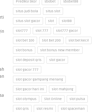
Prediksi Skor
sbobet
sbobet88
situs judi bola
situs slot
ti
situs slot gacor
slot
slot88
slot777
slot 777
slot777 gacor
in
slot bet 100
Slot Bet 200
slot bet kecil
slot bonus
slot bonus new member
slot deposit qris
slot gacor
ah
slot gacor 777
gan
slot gacor gampang menang
Slot gacor hari ini
slot mahjong
isa
slot olympus
Slot Online
slot pulsa
slot qris
slot resmi
slot spaceman