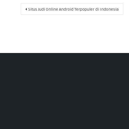
Navigasi
Situs Judi Online Android Terpopuler di Indonesia
pos