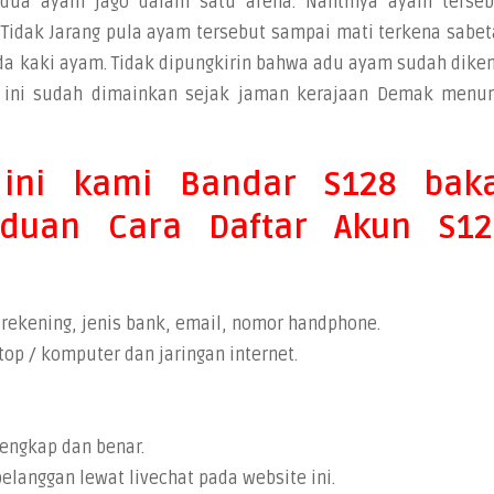
dua ayam jago dalam satu arena. Nantinya ayam terseb
 Tidak Jarang pula ayam tersebut sampai mati terkena sabe
ada kaki ayam. Tidak dipungkirin bahwa adu ayam sudah dike
e ini sudah dimainkan sejak jaman kerajaan Demak menur
 ini kami
Bandar S128
baka
duan Cara Daftar Akun S12
 rekening, jenis bank, email, nomor handphone.
top / komputer dan jaringan internet.
 lengkap dan benar.
langgan lewat livechat pada website ini.