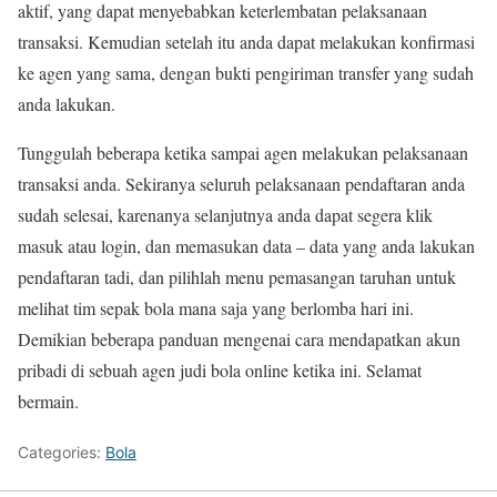
aktif, yang dapat menyebabkan keterlembatan pelaksanaan
transaksi. Kemudian setelah itu anda dapat melakukan konfirmasi
ke agen yang sama, dengan bukti pengiriman transfer yang sudah
anda lakukan.
Tunggulah beberapa ketika sampai agen melakukan pelaksanaan
transaksi anda. Sekiranya seluruh pelaksanaan pendaftaran anda
sudah selesai, karenanya selanjutnya anda dapat segera klik
masuk atau login, dan memasukan data – data yang anda lakukan
pendaftaran tadi, dan pilihlah menu pemasangan taruhan untuk
melihat tim sepak bola mana saja yang berlomba hari ini.
Demikian beberapa panduan mengenai cara mendapatkan akun
pribadi di sebuah agen judi bola online ketika ini. Selamat
bermain.
Categories:
Bola