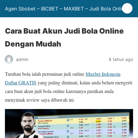
Agen Sbobet – IBCBET – MAXBET – Judi Bola Online
Cara Buat Akun Judi Bola Online
Dengan Mudah
admin
8 tahun ago
Taruhan bola ialah permainan judi online
Maxbet Indonesia
Daftar GRATIS
yang paling diminati, kalau anda belum mengerti
cara buat akun judi bola online karenanya pastikan anda
menyimak review saya dibawah ini.