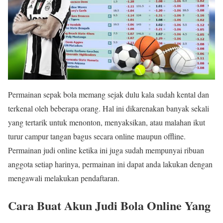
Permainan sepak bola memang sejak dulu kala sudah kental dan
terkenal oleh beberapa orang. Hal ini dikarenakan banyak sekali
yang tertarik untuk menonton, menyaksikan, atau malahan ikut
turur campur tangan bagus secara online maupun offline.
Permainan judi online ketika ini juga sudah mempunyai ribuan
anggota setiap harinya, permainan ini dapat anda lakukan dengan
mengawali melakukan pendaftaran.
Cara Buat Akun Judi Bola Online Yang