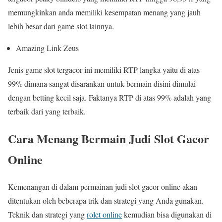
memungkinkan anda memiliki kesempatan menang yang jauh
lebih besar dari game slot lainnya.
Amazing Link Zeus
Jenis game slot tergacor ini memiliki RTP langka yaitu di atas
99% dimana sangat disarankan untuk bermain disini dimulai
dengan betting kecil saja. Faktanya RTP di atas 99% adalah yang
terbaik dari yang terbaik.
Cara Menang Bermain Judi Slot Gacor
Online
Kemenangan di dalam permainan judi slot gacor online akan
ditentukan oleh beberapa trik dan strategi yang Anda gunakan.
Teknik dan strategi yang
rolet online
kemudian bisa digunakan di