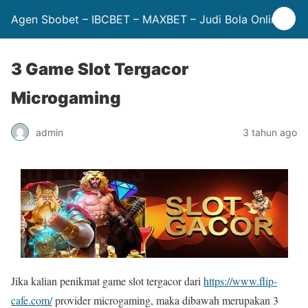
Agen Sbobet – IBCBET – MAXBET – Judi Bola Online
3 Game Slot Tergacor
Microgaming
admin
3 tahun ago
Jika kalian penikmat game slot tergacor dari
https://www.flip-
cafe.com/
provider microgaming, maka dibawah merupakan 3