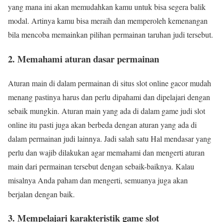
yang mana ini akan memudahkan kamu untuk bisa segera balik
modal. Artinya kamu bisa meraih dan memperoleh kemenangan
bila mencoba memainkan pilihan permainan taruhan judi tersebut.
2. Memahami aturan dasar permainan
Aturan main di dalam permainan di situs slot online gacor mudah
menang pastinya harus dan perlu dipahami dan dipelajari dengan
sebaik mungkin. Aturan main yang ada di dalam game judi slot
online itu pasti juga akan berbeda dengan aturan yang ada di
dalam permainan judi lainnya. Jadi salah satu Hal mendasar yang
perlu dan wajib dilakukan agar memahami dan mengerti aturan
main dari permainan tersebut dengan sebaik-baiknya. Kalau
misalnya Anda paham dan mengerti, semuanya juga akan
berjalan dengan baik.
3. Mempelajari karakteristik game slot