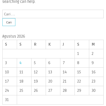
searching can help.
Cari
untuk:
Agustus 2026
S
S
R
K
J
S
M
1
2
3
4
5
6
7
8
9
10
11
12
13
14
15
16
17
18
19
20
21
22
23
24
25
26
27
28
29
30
31