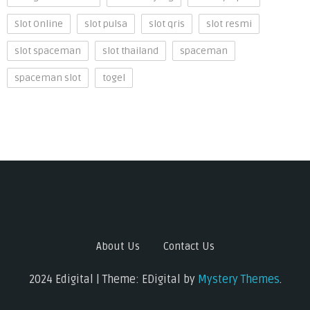
Slot Online
slot pulsa
slot qris
slot resmi
slot spaceman
slot thailand
spaceman
spaceman slot
togel
About Us
Contact Us
2024 Edigital | Theme: EDigital by
Mystery Themes
.