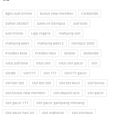
Agen Judi Online
bonus new member
Clickbet88
Daftar SBOBET
Gates of Olympus
judi bola
Judi Online
Liga Inggris
mahjong slot
mahjong ways
mahjong ways 2
olympus 1000
Prediksi Bola
Prediksi Skor
sbobet
sbobet88
situs judi bola
situs slot
situs slot gacor
slot
slot88
slot777
slot 777
slot777 gacor
slot bet 100
Slot Bet 200
slot bet kecil
slot bonus
slot bonus new member
slot deposit qris
slot gacor
slot gacor 777
slot gacor gampang menang
Slot gacor hari ini
slot mahjong
slot olympus